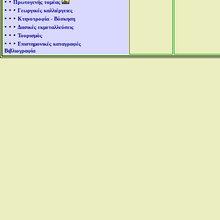
• •
Πρωτογενής τομέας
• • •
Γεωργικές καλλιέργειες
• • •
Κτηνοτροφία - Βόσκηση
• • •
Δασικές εκμεταλλεύσεις
• • •
Τουρισμός
• • •
Επιστημονικές καταγραφές
Βιβλιογραφία