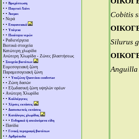
ΟΙΚΟΓΕ
• •
Βροχόπτωση
• •
Παγετοί-Χιόνι
Cobitis 
• •
Άνεμοι
• Νερά
• •
Επιφανειακά
ΟΙΚΟΓΕ
• •
Υπόγεια
• •
Ποιότητα νερών
• Ραδιενέργεια
Silurus 
Βιοτικά στοιχεία
Κατώτερη χλωρίδα
ΟΙΚΟΓΕ
Aνώτερη Χλωρίδα - Ζώνες βλαστήσεως
•
Στοιχεία βιοτόπων
Ευμεσογειακή ζώνη
Anguilla
Παραμεσογειακή ζώνη
• • •
Υποζώνη Quercion confertae
• • Ζώνη δασών
• • Εξωδασική ζώνη υψηλών ορέων
• Aνώτερη Χλωρίδα
• •
Καλλιέργειες
• •
Χέρσες εκτάσεις
• •
Δασοσκεπείς εκτάσεις
• •
Κατάλογος χλωρίδας
• • •
Ενδημικά ή απειλούμενα είδη
• Πανίδα
• •
Γενική περιγραφή βιοτόπων
• •
Αρθρόποδα