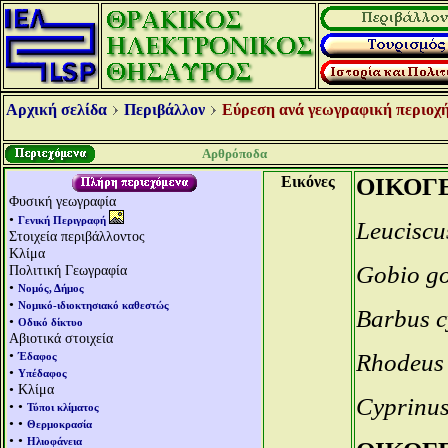
Αρχική σελίδα
Περιβάλλον
Εύρεση ανά γεωγραφική περιοχή
Αρθρόποδα
Εικόνες
ΟΙΚΟΓΕ
Φυσική γεωγραφία
•
Γενική Περιγραφή
Leuciscu
Στοιχεία περιβάλλοντος
Κλίμα
Gobio g
Πολιτική Γεωγραφία
•
Νομός, Δήμος
•
Νομικό-ιδιοκτησιακό καθεστώς
Barbus c
•
Οδικό δίκτυο
Αβιοτικά στοιχεία
•
Rhodeus
Έδαφος
•
Υπέδαφος
• Κλίμα
Cyprinu
• •
Τύποι κλίματος
• •
Θερμοκρασία
• •
Ηλιοφάνεια