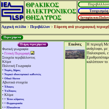
Αρχική σελίδα
Περιβάλλον
Εύρεση ανά γεωγραφική περιοχή
Εικόνες
Η περιοχή Μετ
ανάγλυφο, με 
Φυσική γεωγραφία
Παλιουριού, ε
•
Γενική Περιγραφή
Ερυθροπόταμος
Στοιχεία περιβάλλοντος
Κλίμα
καλύπτουν το 
Πολιτική Γεωγραφία
•
Νομός, Δήμος
•
Νομικό-ιδιοκτησιακό καθεστώς
•
Οδικό δίκτυο
Αβιοτικά στοιχεία
•
Έδαφος
•
Υπέδαφος
• Κλίμα
• •
Τύποι κλίματος
• •
Θερμοκρασία
• •
Ηλιοφάνεια