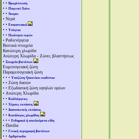
• •
Βροχόπτωση
• •
Παγετοί-Χιόνι
• •
Άνεμοι
• Νερά
• •
Επιφανειακά
• •
Υπόγεια
• •
Ποιότητα νερών
• Ραδιενέργεια
Βιοτικά στοιχεία
Κατώτερη χλωρίδα
Aνώτερη Χλωρίδα - Ζώνες βλαστήσεως
•
Στοιχεία βιοτόπων
Ευμεσογειακή ζώνη
Παραμεσογειακή ζώνη
• • •
Υποζώνη Quercion confertae
• • Ζώνη δασών
• • Εξωδασική ζώνη υψηλών ορέων
• Aνώτερη Χλωρίδα
• •
Καλλιέργειες
• •
Χέρσες εκτάσεις
• •
Δασοσκεπείς εκτάσεις
• •
Κατάλογος χλωρίδας
• • •
Ενδημικά ή απειλούμενα είδη
• Πανίδα
• •
Γενική περιγραφή βιοτόπων
• •
Αρθρόποδα