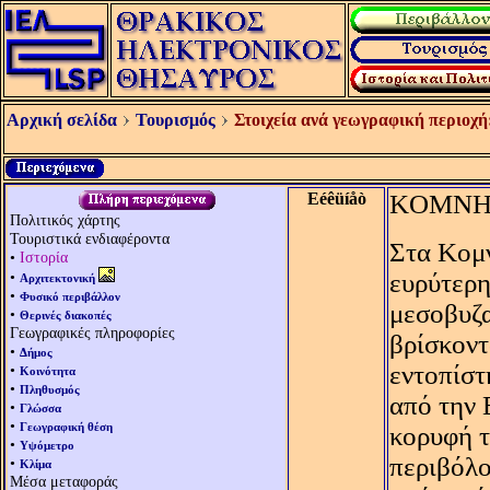
Αρχική σελίδα
Τουρισμός
Στοιχεία ανά γεωγραφική περιοχή
Eéêüíåò
KΟΜΝ
Πολιτικός χάρτης
Τουριστικά ενδιαφέροντα
Στα Kομν
•
Ιστορία
•
ευρύτερη
Αρχιτεκτονική
•
Φυσικό περιβάλλον
μεσοβυζα
•
Θερινές διακοπές
Γεωγραφικές πληροφορίες
βρίσκοντ
•
Δήμος
εντοπίστ
•
Κοινότητα
•
Πληθυσμός
από την 
•
Γλώσσα
•
Γεωγραφική θέση
κορυφή τ
•
Υψόμετρο
περιβόλο
•
Κλίμα
Μέσα μεταφοράς