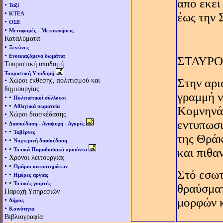
από εκεί
•
Ταξί
•
ΚΤΕΛ
έως την 
•
ΟΣΕ
•
Μεταφορές - Μετακινήσεις
Καταλύματα
•
Ξενώνες
•
Ενοικιαζόμενα δωμάτια
ΣΤΑΥΡ
Τουριστική υποδομή
Τουριστική Υποδομή
• Χώροι έκθεσης, πολιτισμού και
Στην αρι
δημιουργίας
γραμμή ν
• •
Πολιτιστικοί σύλλογοι
• •
Αθλητικά σωματεία
Kομνηνά
• Χώροι διασκέδασης
εντυπωσι
•
Διασκέδαση - Αναψυχή - Αγορές
• •
Ταβέρνες
της Θράκ
• •
Νυχτερινή διασκέδαση
• •
και πιθα
Τοπικά Παραδοσιακά προϊόντα
• Χρόνοι λειτουργίας
• •
Ωράριο καταστημάτων
Στό εσωτ
• •
Ημέρες αργίας
• •
Τοπικές γιορτές
θραύσματ
Παροχή Υπηρεσιών
•
μορφών κ
Δήμος
•
Κοινότητα
Βιβλιογραφία