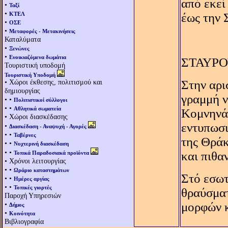
από εκεί
•
Ταξί
•
ΚΤΕΛ
έως την 
•
ΟΣΕ
•
Μεταφορές - Μετακινήσεις
Καταλύματα
•
Ξενώνες
•
Ενοικιαζόμενα δωμάτια
ΣΤΑΥΡ
Τουριστική υποδομή
Τουριστική Υποδομή
• Χώροι έκθεσης, πολιτισμού και
Στην αρι
δημιουργίας
γραμμή ν
• •
Πολιτιστικοί σύλλογοι
• •
Αθλητικά σωματεία
Kομνηνά
• Χώροι διασκέδασης
εντυπωσι
•
Διασκέδαση - Αναψυχή - Αγορές
• •
Ταβέρνες
της Θράκ
• •
Νυχτερινή διασκέδαση
• •
και πιθα
Τοπικά Παραδοσιακά προϊόντα
• Χρόνοι λειτουργίας
• •
Ωράριο καταστημάτων
Στό εσωτ
• •
Ημέρες αργίας
• •
Τοπικές γιορτές
θραύσματ
Παροχή Υπηρεσιών
•
μορφών κ
Δήμος
•
Κοινότητα
Βιβλιογραφία