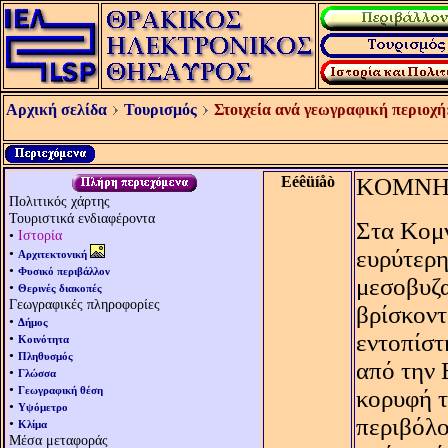
Αρχική σελίδα
Τουρισμός
Στοιχεία ανά γεωγραφική περιοχή
Eéêüíåò
KΟΜΝ
Πολιτικός χάρτης
Τουριστικά ενδιαφέροντα
Στα Kομν
•
Ιστορία
•
ευρύτερη
Αρχιτεκτονική
•
Φυσικό περιβάλλον
μεσοβυζα
•
Θερινές διακοπές
Γεωγραφικές πληροφορίες
βρίσκοντ
•
Δήμος
εντοπίστ
•
Κοινότητα
•
Πληθυσμός
από την 
•
Γλώσσα
•
Γεωγραφική θέση
κορυφή τ
•
Υψόμετρο
περιβόλο
•
Κλίμα
Μέσα μεταφοράς