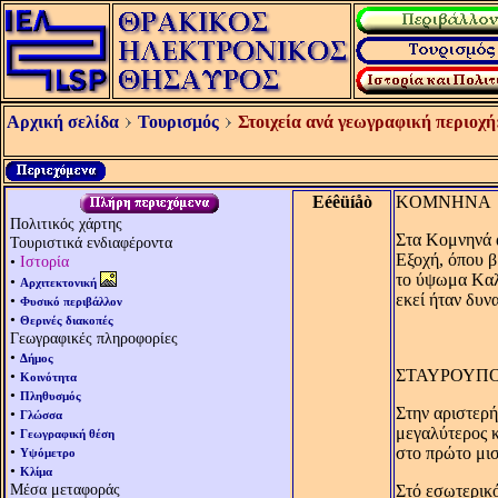
Αρχική σελίδα
Τουρισμός
Στοιχεία ανά γεωγραφική περιοχή
Eéêüíåò
KΟΜΝΗΝA
Πολιτικός χάρτης
Στα Kομνηνά α
Τουριστικά ενδιαφέροντα
Eξοχή, όπου β
•
Ιστορία
το ύψωμα Kαλέ
•
Αρχιτεκτονική
εκεί ήταν δυν
•
Φυσικό περιβάλλον
•
Θερινές διακοπές
Γεωγραφικές πληροφορίες
•
Δήμος
ΣΤΑΥΡΟΥΠ
•
Κοινότητα
•
Πληθυσμός
Στην αριστερή
•
Γλώσσα
•
μεγαλύτερος κ
Γεωγραφική θέση
•
στο πρώτο μισ
Υψόμετρο
•
Κλίμα
Μέσα μεταφοράς
Στό εσωτερικ