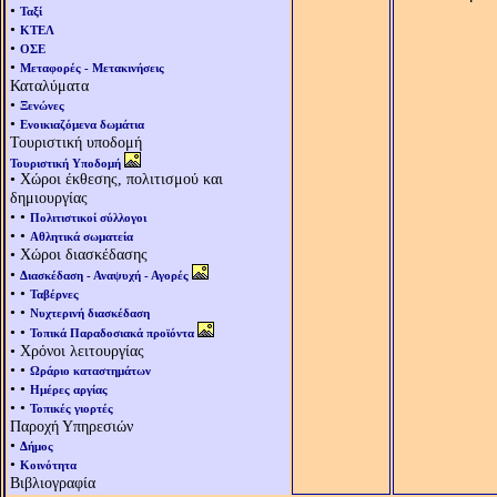
•
Ταξί
•
ΚΤΕΛ
•
ΟΣΕ
•
Μεταφορές - Μετακινήσεις
Καταλύματα
•
Ξενώνες
•
Ενοικιαζόμενα δωμάτια
Τουριστική υποδομή
Τουριστική Υποδομή
• Χώροι έκθεσης, πολιτισμού και
δημιουργίας
• •
Πολιτιστικοί σύλλογοι
• •
Αθλητικά σωματεία
• Χώροι διασκέδασης
•
Διασκέδαση - Αναψυχή - Αγορές
• •
Ταβέρνες
• •
Νυχτερινή διασκέδαση
• •
Τοπικά Παραδοσιακά προϊόντα
• Χρόνοι λειτουργίας
• •
Ωράριο καταστημάτων
• •
Ημέρες αργίας
• •
Τοπικές γιορτές
Παροχή Υπηρεσιών
•
Δήμος
•
Κοινότητα
Βιβλιογραφία