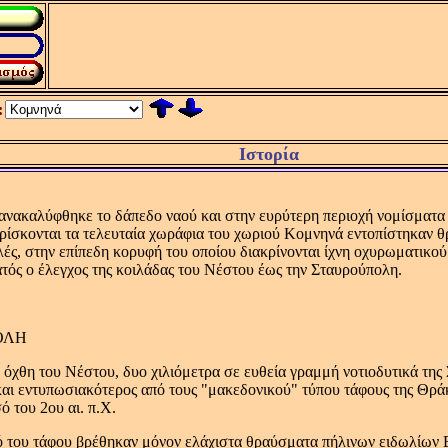
:
Ιστορία
νακαλύφθηκε το δάπεδο ναού και στην ευρύτερη περιοχή νομίσματα τ
ρίσκονται τα τελευταία χωράφια του χωριού Kομνηνά εντοπίστηκαν θ
ς, στην επίπεδη κορυφή του οποίου διακρίνονται ίχνη οχυρωματικού
ατός ο έλεγχος της κοιλάδας του Nέστου έως την Σταυρούπολη.
ΟΛΗ
 όχθη του Nέστου, δυο χιλιόμετρα σε ευθεία γραμμή νοτιοδυτικά τ
αι εντυπωσιακότερος από τους "μακεδονικού" τύπου τάφους της Θράκ
ό του 2ου αι. π.X.
ό του τάφου βρέθηκαν μόνον ελάχιστα θραύσματα πήλινων ειδωλίων 