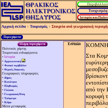
Αρχική σελίδα
Τουρισμός
Στοιχεία ανά γεωγραφική περιοχή
Eéêüíåò
KΟΜΝ
Πολιτικός χάρτης
Τουριστικά ενδιαφέροντα
Στα Kομν
•
Ιστορία
•
ευρύτερη
Αρχιτεκτονική
•
Φυσικό περιβάλλον
μεσοβυζα
•
Θερινές διακοπές
Γεωγραφικές πληροφορίες
βρίσκοντ
•
Δήμος
εντοπίστ
•
Κοινότητα
•
Πληθυσμός
από την 
•
Γλώσσα
•
Γεωγραφική θέση
κορυφή τ
•
Υψόμετρο
περιβόλο
•
Κλίμα
Μέσα μεταφοράς