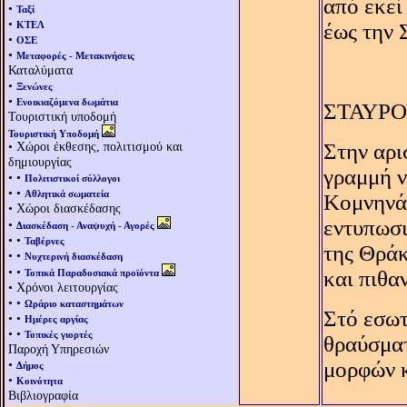
από εκεί
•
Ταξί
•
ΚΤΕΛ
έως την 
•
ΟΣΕ
•
Μεταφορές - Μετακινήσεις
Καταλύματα
•
Ξενώνες
•
Ενοικιαζόμενα δωμάτια
ΣΤΑΥΡ
Τουριστική υποδομή
Τουριστική Υποδομή
• Χώροι έκθεσης, πολιτισμού και
Στην αρι
δημιουργίας
γραμμή ν
• •
Πολιτιστικοί σύλλογοι
• •
Αθλητικά σωματεία
Kομνηνά
• Χώροι διασκέδασης
εντυπωσι
•
Διασκέδαση - Αναψυχή - Αγορές
• •
Ταβέρνες
της Θράκ
• •
Νυχτερινή διασκέδαση
• •
και πιθα
Τοπικά Παραδοσιακά προϊόντα
• Χρόνοι λειτουργίας
• •
Ωράριο καταστημάτων
Στό εσωτ
• •
Ημέρες αργίας
• •
Τοπικές γιορτές
θραύσματ
Παροχή Υπηρεσιών
•
μορφών κ
Δήμος
•
Κοινότητα
Βιβλιογραφία