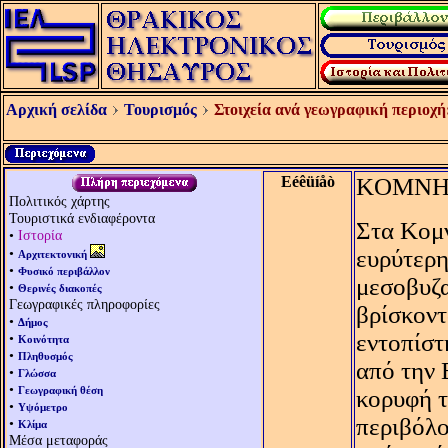
Αρχική σελίδα
Τουρισμός
Στοιχεία ανά γεωγραφική περιοχή
Eéêüíåò
KΟΜΝ
Πολιτικός χάρτης
Τουριστικά ενδιαφέροντα
Στα Kομν
•
Ιστορία
•
ευρύτερη
Αρχιτεκτονική
•
Φυσικό περιβάλλον
μεσοβυζα
•
Θερινές διακοπές
Γεωγραφικές πληροφορίες
βρίσκοντ
•
Δήμος
εντοπίστ
•
Κοινότητα
•
Πληθυσμός
από την 
•
Γλώσσα
•
Γεωγραφική θέση
κορυφή τ
•
Υψόμετρο
περιβόλο
•
Κλίμα
Μέσα μεταφοράς