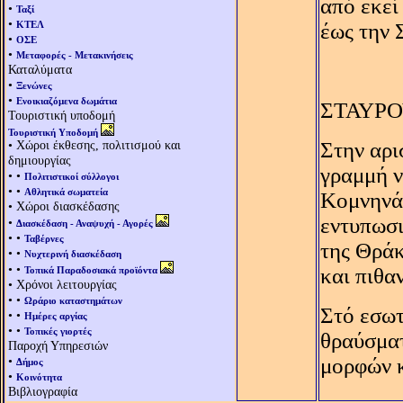
από εκεί
•
Ταξί
•
ΚΤΕΛ
έως την 
•
ΟΣΕ
•
Μεταφορές - Μετακινήσεις
Καταλύματα
•
Ξενώνες
•
Ενοικιαζόμενα δωμάτια
ΣΤΑΥΡ
Τουριστική υποδομή
Τουριστική Υποδομή
• Χώροι έκθεσης, πολιτισμού και
Στην αρι
δημιουργίας
γραμμή ν
• •
Πολιτιστικοί σύλλογοι
• •
Αθλητικά σωματεία
Kομνηνά
• Χώροι διασκέδασης
εντυπωσι
•
Διασκέδαση - Αναψυχή - Αγορές
• •
Ταβέρνες
της Θράκ
• •
Νυχτερινή διασκέδαση
• •
και πιθα
Τοπικά Παραδοσιακά προϊόντα
• Χρόνοι λειτουργίας
• •
Ωράριο καταστημάτων
Στό εσωτ
• •
Ημέρες αργίας
• •
Τοπικές γιορτές
θραύσματ
Παροχή Υπηρεσιών
•
μορφών κ
Δήμος
•
Κοινότητα
Βιβλιογραφία