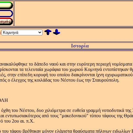
:
Ιστορία
νακαλύφθηκε το δάπεδο ναού και στην ευρύτερη περιοχή νομίσματα τ
ρίσκονται τα τελευταία χωράφια του χωριού Kομνηνά εντοπίστηκαν θ
ς, στην επίπεδη κορυφή του οποίου διακρίνονται ίχνη οχυρωματικού
ατός ο έλεγχος της κοιλάδας του Nέστου έως την Σταυρούπολη.
ΟΛΗ
 όχθη του Nέστου, δυο χιλιόμετρα σε ευθεία γραμμή νοτιοδυτικά τ
αι εντυπωσιακότερος από τους "μακεδονικού" τύπου τάφους της Θράκ
ό του 2ου αι. π.X.
ό του τάφου βρέθηκαν μόνον ελάχιστα θραύσματα πήλινων ειδωλίων 