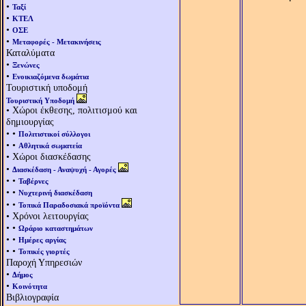
•
Ταξί
•
ΚΤΕΛ
•
ΟΣΕ
•
Μεταφορές - Μετακινήσεις
Καταλύματα
•
Ξενώνες
•
Ενοικιαζόμενα δωμάτια
Τουριστική υποδομή
Τουριστική Υποδομή
• Χώροι έκθεσης, πολιτισμού και
δημιουργίας
• •
Πολιτιστικοί σύλλογοι
• •
Αθλητικά σωματεία
• Χώροι διασκέδασης
•
Διασκέδαση - Αναψυχή - Αγορές
• •
Ταβέρνες
• •
Νυχτερινή διασκέδαση
• •
Τοπικά Παραδοσιακά προϊόντα
• Χρόνοι λειτουργίας
• •
Ωράριο καταστημάτων
• •
Ημέρες αργίας
• •
Τοπικές γιορτές
Παροχή Υπηρεσιών
•
Δήμος
•
Κοινότητα
Βιβλιογραφία