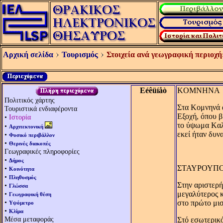
Αρχική σελίδα
Τουρισμός
Στοιχεία ανά γεωγραφική περιοχή
Eéêüíåò
KΟΜΝΗΝA
Πολιτικός χάρτης
Στα Kομνηνά α
Τουριστικά ενδιαφέροντα
Eξοχή, όπου β
•
Ιστορία
το ύψωμα Kαλέ
•
Αρχιτεκτονική
εκεί ήταν δυν
•
Φυσικό περιβάλλον
•
Θερινές διακοπές
Γεωγραφικές πληροφορίες
•
Δήμος
ΣΤΑΥΡΟΥΠ
•
Κοινότητα
•
Πληθυσμός
Στην αριστερή
•
Γλώσσα
•
μεγαλύτερος κ
Γεωγραφική θέση
•
στο πρώτο μισ
Υψόμετρο
•
Κλίμα
Μέσα μεταφοράς
Στό εσωτερικ