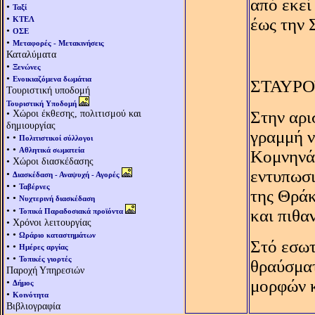
από εκεί
•
Ταξί
•
ΚΤΕΛ
έως την 
•
ΟΣΕ
•
Μεταφορές - Μετακινήσεις
Καταλύματα
•
Ξενώνες
•
Ενοικιαζόμενα δωμάτια
ΣΤΑΥΡ
Τουριστική υποδομή
Τουριστική Υποδομή
• Χώροι έκθεσης, πολιτισμού και
Στην αρι
δημιουργίας
γραμμή ν
• •
Πολιτιστικοί σύλλογοι
• •
Αθλητικά σωματεία
Kομνηνά
• Χώροι διασκέδασης
εντυπωσι
•
Διασκέδαση - Αναψυχή - Αγορές
• •
Ταβέρνες
της Θράκ
• •
Νυχτερινή διασκέδαση
• •
και πιθα
Τοπικά Παραδοσιακά προϊόντα
• Χρόνοι λειτουργίας
• •
Ωράριο καταστημάτων
Στό εσωτ
• •
Ημέρες αργίας
• •
Τοπικές γιορτές
θραύσματ
Παροχή Υπηρεσιών
•
μορφών κ
Δήμος
•
Κοινότητα
Βιβλιογραφία