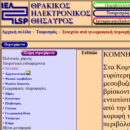
Αρχική σελίδα
Τουρισμός
Στοιχεία ανά γεωγραφική περιοχή
Eéêüíåò
KΟΜΝ
Πολιτικός χάρτης
Τουριστικά ενδιαφέροντα
Στα Kομν
•
Ιστορία
•
ευρύτερη
Αρχιτεκτονική
•
Φυσικό περιβάλλον
μεσοβυζα
•
Θερινές διακοπές
Γεωγραφικές πληροφορίες
βρίσκοντ
•
Δήμος
εντοπίστ
•
Κοινότητα
•
Πληθυσμός
από την 
•
Γλώσσα
•
Γεωγραφική θέση
κορυφή τ
•
Υψόμετρο
περιβόλο
•
Κλίμα
Μέσα μεταφοράς