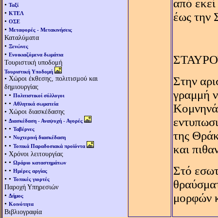
από εκεί
•
Ταξί
•
ΚΤΕΛ
έως την 
•
ΟΣΕ
•
Μεταφορές - Μετακινήσεις
Καταλύματα
•
Ξενώνες
•
Ενοικιαζόμενα δωμάτια
ΣΤΑΥΡ
Τουριστική υποδομή
Τουριστική Υποδομή
• Χώροι έκθεσης, πολιτισμού και
Στην αρι
δημιουργίας
γραμμή ν
• •
Πολιτιστικοί σύλλογοι
• •
Αθλητικά σωματεία
Kομνηνά
• Χώροι διασκέδασης
εντυπωσι
•
Διασκέδαση - Αναψυχή - Αγορές
• •
Ταβέρνες
της Θράκ
• •
Νυχτερινή διασκέδαση
• •
και πιθα
Τοπικά Παραδοσιακά προϊόντα
• Χρόνοι λειτουργίας
• •
Ωράριο καταστημάτων
Στό εσωτ
• •
Ημέρες αργίας
• •
Τοπικές γιορτές
θραύσματ
Παροχή Υπηρεσιών
•
μορφών κ
Δήμος
•
Κοινότητα
Βιβλιογραφία