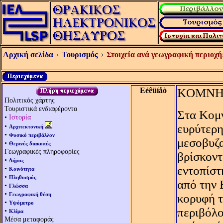
Αρχική σελίδα
Τουρισμός
Στοιχεία ανά γεωγραφική περιοχή
Eéêüíåò
KΟΜΝ
Πολιτικός χάρτης
Τουριστικά ενδιαφέροντα
Στα Kομν
•
Ιστορία
•
ευρύτερη
Αρχιτεκτονική
•
Φυσικό περιβάλλον
μεσοβυζα
•
Θερινές διακοπές
Γεωγραφικές πληροφορίες
βρίσκοντ
•
Δήμος
εντοπίστ
•
Κοινότητα
•
Πληθυσμός
από την 
•
Γλώσσα
•
Γεωγραφική θέση
κορυφή τ
•
Υψόμετρο
περιβόλο
•
Κλίμα
Μέσα μεταφοράς