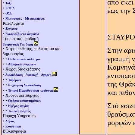
από εκεί
•
Ταξί
•
ΚΤΕΛ
έως την 
•
ΟΣΕ
•
Μεταφορές - Μετακινήσεις
Καταλύματα
•
Ξενώνες
•
Ενοικιαζόμενα δωμάτια
ΣΤΑΥΡ
Τουριστική υποδομή
Τουριστική Υποδομή
• Χώροι έκθεσης, πολιτισμού και
Στην αρι
δημιουργίας
γραμμή ν
• •
Πολιτιστικοί σύλλογοι
• •
Αθλητικά σωματεία
Kομνηνά
• Χώροι διασκέδασης
εντυπωσι
•
Διασκέδαση - Αναψυχή - Αγορές
• •
Ταβέρνες
της Θράκ
• •
Νυχτερινή διασκέδαση
• •
και πιθα
Τοπικά Παραδοσιακά προϊόντα
• Χρόνοι λειτουργίας
• •
Ωράριο καταστημάτων
Στό εσωτ
• •
Ημέρες αργίας
• •
Τοπικές γιορτές
θραύσματ
Παροχή Υπηρεσιών
•
μορφών κ
Δήμος
•
Κοινότητα
Βιβλιογραφία