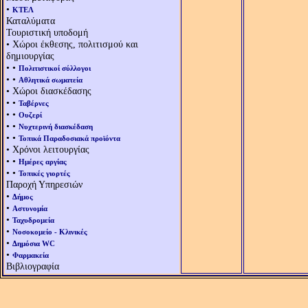
•
ΚΤΕΛ
Καταλύματα
Τουριστική υποδομή
• Χώροι έκθεσης, πολιτισμού και
δημιουργίας
• •
Πολιτιστικοί σύλλογοι
• •
Αθλητικά σωματεία
• Χώροι διασκέδασης
• •
Ταβέρνες
• •
Ουζερί
• •
Νυχτερινή διασκέδαση
• •
Τοπικά Παραδοσιακά προϊόντα
• Χρόνοι λειτουργίας
• •
Ημέρες αργίας
• •
Τοπικές γιορτές
Παροχή Υπηρεσιών
•
Δήμος
•
Αστυνομία
•
Ταχυδρομεία
•
Νοσοκομείο - Κλινικές
•
Δημόσια WC
•
Φαρμακεία
Βιβλιογραφία