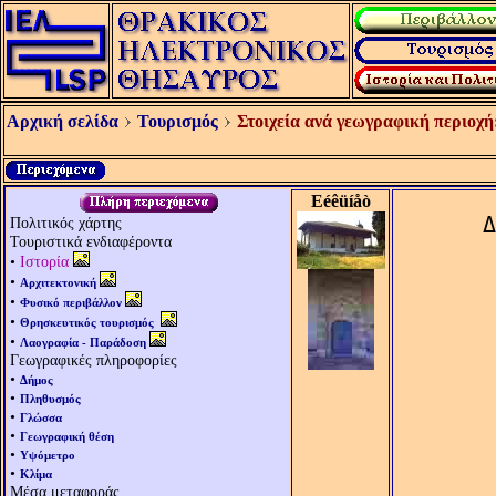
Αρχική σελίδα
Τουρισμός
Στοιχεία ανά γεωγραφική περιοχή
Eéêüíåò
Δ
Πολιτικός χάρτης
Τουριστικά ενδιαφέροντα
•
Ιστορία
•
Αρχιτεκτονική
•
Φυσικό περιβάλλον
•
Θρησκευτικός τουρισμός
•
Λαογραφία - Παράδοση
Γεωγραφικές πληροφορίες
•
Δήμος
•
Πληθυσμός
•
Γλώσσα
•
Γεωγραφική θέση
•
Υψόμετρο
•
Κλίμα
Μέσα μεταφοράς