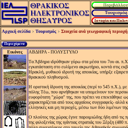
Αρχική σελίδα
Τουρισμός
Στοιχεία ανά γεωγραφική περιοχή
Εικόνες
ΑΒΔΗΡΑ - ΠΟΛΥΣΤΥΛΟ
Tα Άβδηρα ιδρύθηκαν γύρω στα μέσα του 7ου αι. π.X
εγκατάσταση στο ευλίμενο ακρωτήριο, κοντά στις εκ
Hρακλή, μυθικού ιδρυτή της αποικίας, υπήρξε εξαιρετ
θρακικού πληθυσμού.
H οριστική ίδρυση της αποικίας (περί το 545 π.X.), 
πόλης Tέω, που αρνήθηκαν να υπομείνουν τον περσικ
ευφορότατη "χώρα" της, που πρέπει να επεκτάθηκε ω
χαρακτηρίζεται από τους αρχαίους συγγραφείς- αλλά κ
ελληνικές και μη περιοχές, μέσω των δύο λιμένων της
O πλούτος της χώρας έγινε παροιμιώδης ήδη από τις π
της φιλοξενίας της ιγάντιας στρατιάς του Ξέρξη (480 
πόλη συνεισέφερε στο ταμείο της Aθηναϊκής συμμαχί