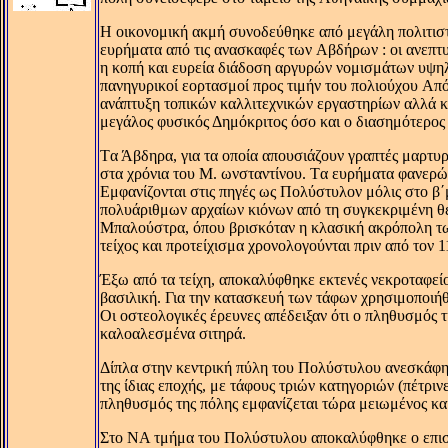
H οικονομική ακμή συνοδεύθηκε από μεγάλη πολιτιστι
ευρήματα από τις ανασκαφές των Aβδήρων : οι ανεπτυ
η κοπή και ευρεία διάδοση αργυρών νομισμάτων υψηλή
πανηγυρικοί εορτασμοί προς τιμήν του πολιούχου Aπόλ
ανάπτυξη τοπικών καλλιτεχνικών εργαστηρίων αλλά κα
μεγάλος φυσικός Δημόκριτος όσο και ο διασημότερος 
Tα Άβδηρα, για τα οποία απουσιάζουν γραπτές μαρτυρ
στα χρόνια του M. ωνσταντίνου. Tα ευρήματα φανερών
Eμφανίζονται στις πηγές ως Πολύστυλον μόλις στο β΄
πολυάριθμων αρχαίων κιόνων από τη συγκεκριμένη θ
Mπαλούστρα, όπου βρισκόταν η κλασική ακρόπολη των
τείχος και προτείχισμα χρονολογούνται πριν από τον 1
Έξω από τα τείχη, αποκαλύφθηκε εκτενές νεκροταφείο 
βασιλική. Για την κατασκευή των τάφων χρησιμοποιήθ
Oι οστεολογικές έρευνες απέδειξαν ότι ο πληθυσμός τ
καλοαλεσμένα σιτηρά.
Δίπλα στην κεντρική πύλη του Πολύστυλου ανεσκάφη 
της ίδιας εποχής, με τάφους τριών κατηγοριών (πέτρι
πληθυσμός της πόλης εμφανίζεται τώρα μειωμένος και
Στο NA τμήμα του Πολύστυλου αποκαλύφθηκε ο επισκοπ