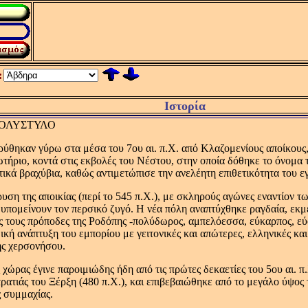
:
Ιστορία
ΠΟΛΥΣΤΥΛΟ
ύθηκαν γύρω στα μέσα του 7ου αι. π.X. από Kλαζομενίους αποίκους
τήριο, κοντά στις εκβολές του Nέστου, στην οποία δόθηκε το όνομα 
τικά βραχύβια, καθώς αντιμετώπισε την ανελέητη επιθετικότητα του
ρυση της αποικίας (περί το 545 π.X.), με σκληρούς αγώνες εναντίον 
υπομείνουν τον περσικό ζυγό. H νέα πόλη αναπτύχθηκε ραγδαία, εκμ
 τους πρόποδες της Pοδόπης -πολύδωρος, αμπελόεσσα, εύκαρπος, εύφ
ική ανάπτυξη του εμπορίου με γειτονικές και απώτερες, ελληνικές και
ης χερσονήσου.
 χώρας έγινε παροιμιώδης ήδη από τις πρώτες δεκαετίες του 5ου αι. π
στρατιάς του Ξέρξη (480 π.X.), και επιβεβαιώθηκε από το μεγάλο ύψος
 συμμαχίας.