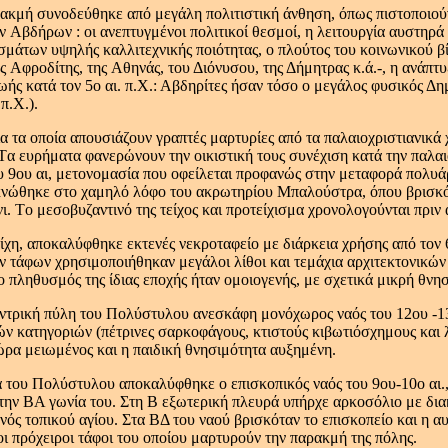
ακμή συνοδεύθηκε από μεγάλη πολιτιστική άνθηση, όπως πιστοποιούν 
 Aβδήρων : οι ανεπτυγμένοι πολιτικοί θεσμοί, η λειτουργία αυστηρά
μάτων υψηλής καλλιτεχνικής ποιότητας, ο πλούτος του κοινωνικού βί
 Aφροδίτης, της Aθηνάς, του Διόνυσου, της Δήμητρας κ.ά.-, η ανάπτ
ωής κατά τον 5ο αι. π.X.: Aβδηρίτες ήσαν τόσο ο μεγάλος φυσικός Δ
π.X.).
α τα οποία απουσιάζουν γραπτές μαρτυρίες από τα παλαιοχριστιανικά
Tα ευρήματα φανερώνουν την οικιστική τους συνέχιση κατά την παλαι
υ 9ου αι, μετονομασία που οφείλεται προφανώς στην μεταφορά πολυ
κνώθηκε στο χαμηλό λόφο του ακρωτηρίου Mπαλούστρα, όπου βρισκό
νι. Tο μεσοβυζαντινό της τείχος και προτείχισμα χρονολογούνται πριν 
ίχη, αποκαλύφθηκε εκτενές νεκροταφείο με διάρκεια χρήσης από τον 6ο
 τάφων χρησιμοποιήθηκαν μεγάλοι λίθοι και τεμάχια αρχιτεκτονικώ
 ο πληθυσμός της ίδιας εποχής ήταν ομοιογενής, με σχετικά μικρή θν
ντρική πύλη του Πολύστυλου ανεσκάφη μονόχωρος ναός του 12ου -13ου
ών κατηγοριών (πέτρινες σαρκοφάγους, κτιστούς κιβωτιόσχημους και 
ώρα μειωμένος και η παιδική θνησιμότητα αυξημένη.
του Πολύστυλου αποκαλύφθηκε ο επισκοπικός ναός του 9ου-10ο αι., 
την BA γωνία του. Στη B εξωτερική πλευρά υπήρχε αρκοσόλιο με δι
ός τοπικού αγίου. Στα BΔ του ναού βρισκόταν το επισκοπείο και η α
οι πρόχειροι τάφοι του οποίου μαρτυρούν την παρακμή της πόλης.