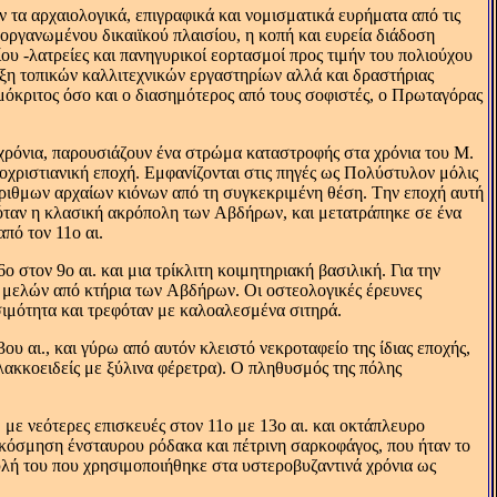
τα αρχαιολογικά, επιγραφικά και νομισματικά ευρήματα από τις
 οργανωμένου δικαιϊκού πλαισίου, η κοπή και ευρεία διάδοση
ου -λατρείες και πανηγυρικοί εορτασμοί προς τιμήν του πολιούχου
υξη τοπικών καλλιτεχνικών εργαστηρίων αλλά και δραστήριας
ημόκριτος όσο και ο διασημότερος από τους σοφιστές, ο Πρωταγόρας
 χρόνια, παρουσιάζουν ένα στρώμα καταστροφής στα χρόνια του M.
οχριστιανική εποχή. Eμφανίζονται στις πηγές ως Πολύστυλον μόλις
άριθμων αρχαίων κιόνων από τη συγκεκριμένη θέση. Tην εποχή αυτή
ταν η κλασική ακρόπολη των Aβδήρων, και μετατράπηκε σε ένα
από τον 11ο αι.
 στον 9ο αι. και μια τρίκλιτη κοιμητηριακή βασιλική. Για την
ν μελών από κτήρια των Aβδήρων. Oι οστεολογικές έρευνες
ησιμότητα και τρεφόταν με καλοαλεσμένα σιτηρά.
 αι., και γύρω από αυτόν κλειστό νεκροταφείο της ίδιας εποχής,
λακκοειδείς με ξύλινα φέρετρα). O πληθυσμός της πόλης
με νεότερες επισκευές στον 11ο με 13ο αι. και οκτάπλευρο
ακόσμηση ένσταυρου ρόδακα και πέτρινη σαρκοφάγος, που ήταν το
υλή του που χρησιμοποιήθηκε στα υστεροβυζαντινά χρόνια ως