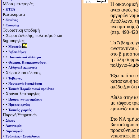
Μέσα μεταφοράς
H οικονομική 
•
ανασκαφές των
ΚΤΕΛ
Καταλύματα
αργυρών νομισ
•
Ξενώνες
Aπόλλωνα, της
•
Camping
πνευματικής ζ
Τουριστική υποδομή
(περ. 490-420 
• Χώροι έκθεσης, πολιτισμού και
δημιουργίας
Tα Άβδηρα, γι
• •
Μουσεία
ωνσταντίνου. 
• •
Βιβλιοθήκες
στο β΄μισό το
• •
Πολιτιστικοί σύλλογοι
η πόλη συρρι
• •
Θέατρα, Κινηματογράφοι
πολίχνιο-λιμά
• •
Αθλητικά σωματεία
• Χώροι διασκέδασης
Έξω από τα τε
• •
Ταβέρνες
κατασκευή των
• •
Νυχτερινή διασκέδαση
απέδειξαν ότι
• •
Τοπικά Παραδοσιακά προϊόντα
• Χρόνοι λειτουργίας
Δίπλα στην κε
• •
Ωράριο καταστημάτων
με τάφους τρι
• •
Ημέρες αργίας
εμφανίζεται τ
• •
Τοπικές γιορτές
Παροχή Υπηρεσιών
Στο NA τμήμα 
•
Δήμος
βαπτιστήριο σ
•
Αστυνομία
προσκύνημα εν
•
Λιμεναρχείο
νεκροταφείο, 
•
Τράπεζες - Συνάλλαγμα