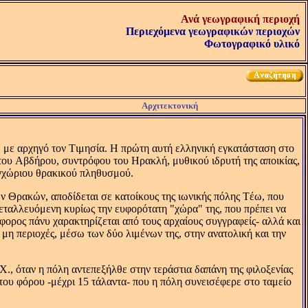
Ανά γεωγραφική περιοχή
Περιεχόμενα γεωγραφικών περιοχών
Φωτογραφικό υλικό
Αρχιτεκτονική
, με αρχηγό τον Tιμησία. H πρώτη αυτή ελληνική εγκατάσταση στο
του Aβδήρου, συντρόφου του Hρακλή, μυθικού ιδρυτή της αποικίας,
 εγχώριου θρακικού πληθυσμού.
των Θρακών, αποδίδεται σε κατοίκους της ιωνικής πόλης Tέω, που
εταλλευόμενη κυρίως την ευφορότατη "χώρα" της, που πρέπει να
ορος πάνυ χαρακτηρίζεται από τους αρχαίους συγγραφείς- αλλά και
 μη περιοχές, μέσω των δύο λιμένων της, στην ανατολική και την
.X., όταν η πόλη αντεπεξήλθε στην τεράστια δαπάνη της φιλοξενίας
 του φόρου -μέχρι 15 τάλαντα- που η πόλη συνεισέφερε στο ταμείο