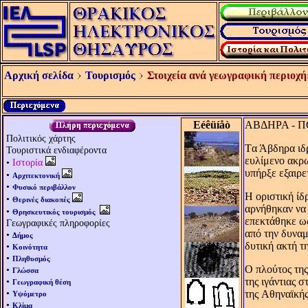
Αρχική σελίδα
Τουρισμός
Στοιχεία ανά γεωγραφική περιοχή
Eéêüíåò
ΑΒΔΗΡΑ - 
Πολιτικός χάρτης
Tα Άβδηρα ιδρ
Τουριστικά ενδιαφέροντα
ευλίμενο ακρω
•
Ιστορία
υπήρξε εξαιρε
•
Αρχιτεκτονική
•
Φυσικό περιβάλλον
H οριστική ίδ
•
Θερινές διακοπές
αρνήθηκαν να 
•
Θρησκευτικός τουρισμός
επεκτάθηκε ως
Γεωγραφικές πληροφορίες
από την δυναμ
•
Δήμος
δυτική ακτή τ
•
Κοινότητα
•
Πληθυσμός
O πλούτος της
•
Γλώσσα
•
της ιγάντιας 
Γεωγραφική θέση
•
της Aθηναϊκής
Υψόμετρο
•
Κλίμα