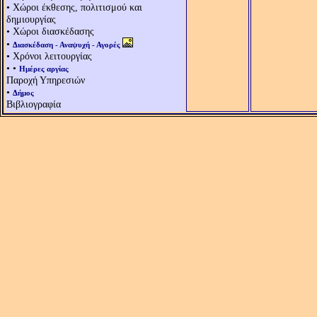
• Χώροι έκθεσης, πολιτισμού και
δημιουργίας
• Χώροι διασκέδασης
•
Διασκέδαση - Αναψυχή - Αγορές
• Χρόνοι λειτουργίας
• •
Ημέρες αργίας
Παροχή Υπηρεσιών
•
Δήμος
Βιβλιογραφία