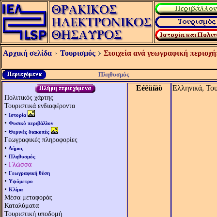
Αρχική σελίδα
Τουρισμός
Στοιχεία ανά γεωγραφική περιοχή
Πληθυσμός
Eéêüíåò
Ελληνικά, Το
Πολιτικός χάρτης
Τουριστικά ενδιαφέροντα
•
Ιστορία
•
Φυσικό περιβάλλον
•
Θερινές διακοπές
Γεωγραφικές πληροφορίες
•
Δήμος
•
Πληθυσμός
•
Γλώσσα
•
Γεωγραφική θέση
•
Υψόμετρο
•
Κλίμα
Μέσα μεταφοράς
Καταλύματα
Τουριστική υποδομή