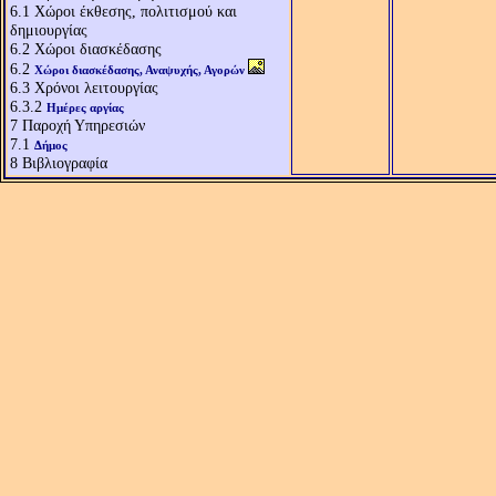
6.1
Χώροι έκθεσης, πολιτισμού και
δημιουργίας
6.2
Χώροι διασκέδασης
6.2
Χώροι διασκέδασης, Αναψυχής, Αγορών
6.3
Χρόνοι λειτουργίας
6.3.2
Ημέρες αργίας
7
Παροχή Υπηρεσιών
7.1
Δήμος
8
Βιβλιογραφία