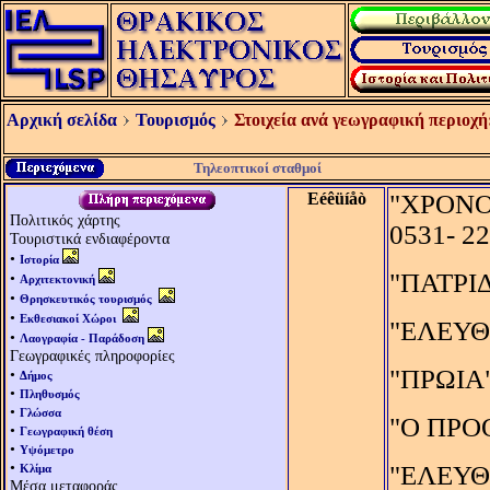
Αρχική σελίδα
Τουρισμός
Στοιχεία ανά γεωγραφική περιοχή
Τηλεοπτικοί σταθμοί
Eéêüíåò
"ΧΡΟΝΟΣ
Πολιτικός χάρτης
0531- 2
Τουριστικά ενδιαφέροντα
•
Ιστορία
"ΠΑΤΡΙΔ
•
Αρχιτεκτονική
•
Θρησκευτικός τουρισμός
•
Εκθεσιακοί Χώροι
"ΕΛΕΥΘΕ
•
Λαογραφία - Παράδοση
Γεωγραφικές πληροφορίες
"ΠΡΩΙΑ"
•
Δήμος
•
Πληθυσμός
•
Γλώσσα
"Ο ΠΡΟΟ
•
Γεωγραφική θέση
•
Υψόμετρο
•
"ΕΛΕΥΘΕ
Κλίμα
Μέσα μεταφοράς