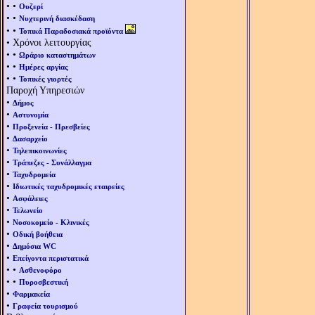
• •
Ουζερί
• •
Νυχτερινή διασκέδαση
• •
Τοπικά Παραδοσιακά προϊόντα
• Χρόνοι λειτουργίας
• •
Ωράριο καταστημάτων
• •
Ημέρες αργίας
• •
Τοπικές γιορτές
Παροχή Υπηρεσιών
•
Δήμος
•
Αστυνομία
•
Προξενεία - Πρεσβείες
•
Δασαρχείο
•
Τηλεπικοινωνίες
•
Τράπεζες - Συνάλλαγμα
•
Ταχυδρομεία
•
Ιδιωτικές ταχυδρομικές εταιρείες
•
Ασφάλειες
•
Τελωνείο
•
Νοσοκομείο - Κλινικές
•
Οδική βοήθεια
•
Δημόσια WC
•
Επείγοντα περιστατικά
• •
Ασθενοφόρο
• •
Πυροσβεστική
•
Φαρμακεία
•
Γραφεία τουρισμού