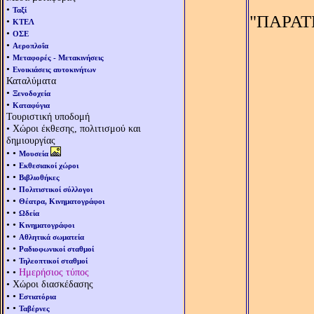
•
Ταξί
"ΠΑΡΑΤΗ
•
ΚΤΕΛ
•
ΟΣΕ
•
Αεροπλοΐα
•
Μεταφορές - Μετακινήσεις
•
Ενοικιάσεις αυτοκινήτων
Καταλύματα
•
Ξενοδοχεία
•
Καταφύγια
Τουριστική υποδομή
• Χώροι έκθεσης, πολιτισμού και
δημιουργίας
• •
Μουσεία
• •
Εκθεσιακοί χώροι
• •
Βιβλιοθήκες
• •
Πολιτιστικοί σύλλογοι
• •
Θέατρα, Κινηματογράφοι
• •
Ωδεία
• •
Κινηματογράφοι
• •
Αθλητικά σωματεία
• •
Ραδιοφωνικοί σταθμοί
• •
Τηλεοπτικοί σταθμοί
• •
Ημερήσιος τύπος
• Χώροι διασκέδασης
• •
Εστιατόρια
• •
Ταβέρνες