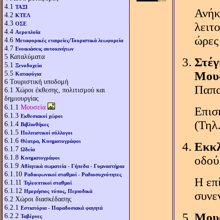
4.1
ΤΑΞΙ
Ανήκ
4.2
ΚΤΕΛ
4.3
λειτ
ΟΣΕ
4.4
Αεροπλοΐα
ώρες 
4.6
Μεταφορικές εταιρείες/Τουριστικά λεωφορεία
4.7
Ενοικιάσεις αυτοκινήτων
5
Καταλύματα
Στέγ
5.1
Ξενοδοχεία
5.5
Μου
Καταφύγια
6
Τουριστική υποδομή
Παπα
6.1
Χώροι έκθεσης, πολιτισμού και
δημιουργίας
6.1.1
Μουσεία
Επισ
6.1.3
Εκθεσιακοί χώροι
(Τηλ
6.1.4
Βιβλιοθήκες
6.1.5
Πολιτιστικοί σύλλογοι
6.1.6
Θέατρα, Κινηματογράφοι
Εκκλ
6.1.7
Ωδεία
6.1.8
οδού
Κινηματογράφοι
6.1.9
Αθλητικά σωματεία - Γήπεδα - Γυμναστήρια
6.1.10
Ραδιοφωνικοί σταθμοί - Ραδιοσυχνότητες
Η επ
6.1.11
Τηλεοπτικοί σταθμοί
6.1.12
Ημερήσιος τύπος, Περιοδικά
συνε
6.2
Χώροι διασκέδασης
6.2.1
Εστιατόρια - Παραδοσιακά φαγητά
Μου
6.2.2
Ταβέρνες