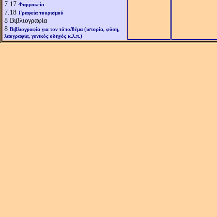
7.17
Φαρμακεία
7.18
Γραφεία τουρισμού
8
Βιβλιογραφία
8
Βιβλιογραφία για τον τόπο/θέμα (ιστορία, φύση,
λαογραφία, γενικός οδηγός κ.λ.π.)