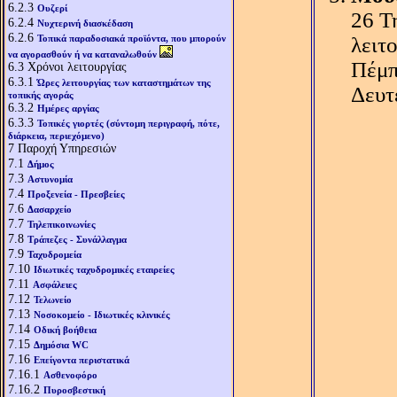
6.2.3
Ουζερί
26 Τ
6.2.4
Νυχτερινή διασκέδαση
6.2.6
Τοπικά παραδοσιακά προϊόντα, που μπορούν
λειτ
να αγορασθούν ή να καταναλωθούν
Πέμπ
6.3
Χρόνοι λειτουργίας
6.3.1
Ώρες λειτουργίας των καταστημάτων της
Δευτ
τοπικής αγοράς
6.3.2
Ημέρες αργίας
6.3.3
Τοπικές γιορτές (σύντομη περιγραφή, πότε,
διάρκεια, περιεχόμενο)
7
Παροχή Υπηρεσιών
7.1
Δήμος
7.3
Αστυνομία
7.4
Προξενεία - Πρεσβείες
7.6
Δασαρχείο
7.7
Τηλεπικοινωνίες
7.8
Τράπεζες - Συνάλλαγμα
7.9
Ταχυδρομεία
7.10
Ιδιωτικές ταχυδρομικές εταιρείες
7.11
Ασφάλειες
7.12
Τελωνείο
7.13
Νοσοκομείο - Ιδιωτικές κλινικές
7.14
Οδική βοήθεια
7.15
Δημόσια WC
7.16
Επείγοντα περιστατικά
7.16.1
Ασθενοφόρο
7.16.2
Πυροσβεστική