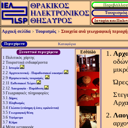
Αρχική σελίδα
Τουρισμός
Στοιχεία ανά γεωγραφική περιοχή
Καταφύγια
Eéêüíåò
Αρχα
1
Πολιτικός χάρτης
οδών
2
Τουριστικά ενδιαφέροντα
2.1
μικρ
Ιστορία
2.2
Αρχιτεκτονική - Παραδοσιακοί οικισμοί
2.9
Θρησκευτικός τουρισμός
Ώρες
2.11
Εκθεσιακοί Χώροι
2.12
Λαογραφία - Παράδοση
3
Γεωγραφικές πληροφορίες
Στεγ
3.1
Δήμος
Αρχα
3.3
Πληθυσμός
3.4
Γλώσσα (επίσημη ή όσες ομιλούνται)
3.5
Γεωγραφική θέση
Λαογ
3.6
Υψόμετρο
αρχο
3.7
Κλίμα
4
Μέσα μεταφοράς