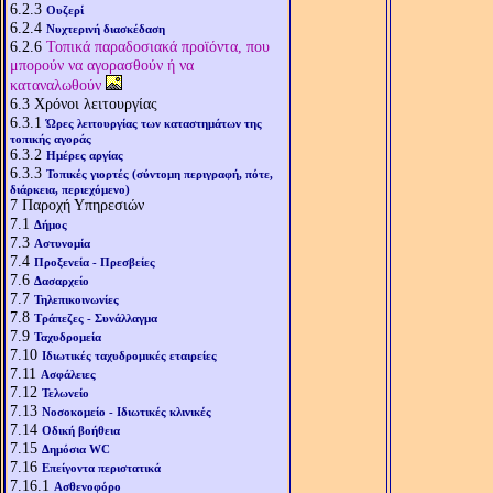
6.2.3
Ουζερί
6.2.4
Νυχτερινή διασκέδαση
6.2.6
Τοπικά παραδοσιακά προϊόντα, που
μπορούν να αγορασθούν ή να
καταναλωθούν
6.3
Χρόνοι λειτουργίας
6.3.1
Ώρες λειτουργίας των καταστημάτων της
τοπικής αγοράς
6.3.2
Ημέρες αργίας
6.3.3
Τοπικές γιορτές (σύντομη περιγραφή, πότε,
διάρκεια, περιεχόμενο)
7
Παροχή Υπηρεσιών
7.1
Δήμος
7.3
Αστυνομία
7.4
Προξενεία - Πρεσβείες
7.6
Δασαρχείο
7.7
Τηλεπικοινωνίες
7.8
Τράπεζες - Συνάλλαγμα
7.9
Ταχυδρομεία
7.10
Ιδιωτικές ταχυδρομικές εταιρείες
7.11
Ασφάλειες
7.12
Τελωνείο
7.13
Νοσοκομείο - Ιδιωτικές κλινικές
7.14
Οδική βοήθεια
7.15
Δημόσια WC
7.16
Επείγοντα περιστατικά
7.16.1
Ασθενοφόρο