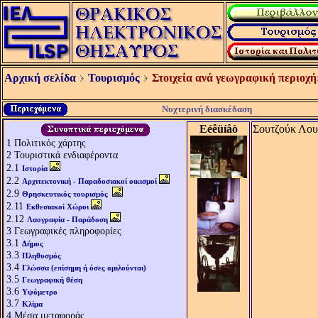
Αρχική σελίδα
Τουρισμός
Στοιχεία ανά γεωγραφική περιοχή
Νυχτερινή διασκέδαση
Eéêüíåò
Σουτζούκ Λουκ
1
Πολιτικός χάρτης
2
Τουριστικά ενδιαφέροντα
2.1
Ιστορία
2.2
Αρχιτεκτονική - Παραδοσιακοί οικισμοί
2.9
Θρησκευτικός τουρισμός
2.11
Εκθεσιακοί Χώροι
2.12
Λαογραφία - Παράδοση
3
Γεωγραφικές πληροφορίες
3.1
Δήμος
3.3
Πληθυσμός
3.4
Γλώσσα (επίσημη ή όσες ομιλούνται)
3.5
Γεωγραφική θέση
3.6
Υψόμετρο
3.7
Κλίμα
4
Μέσα μεταφοράς