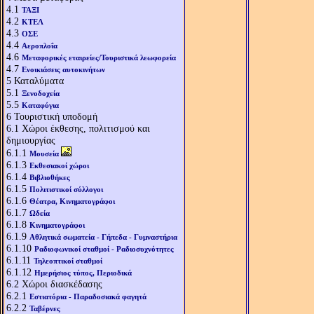
4.1
ΤΑΞΙ
4.2
ΚΤΕΛ
4.3
ΟΣΕ
4.4
Αεροπλοΐα
4.6
Μεταφορικές εταιρείες/Τουριστικά λεωφορεία
4.7
Ενοικιάσεις αυτοκινήτων
5
Καταλύματα
5.1
Ξενοδοχεία
5.5
Καταφύγια
6
Τουριστική υποδομή
6.1
Χώροι έκθεσης, πολιτισμού και
δημιουργίας
6.1.1
Μουσεία
6.1.3
Εκθεσιακοί χώροι
6.1.4
Βιβλιοθήκες
6.1.5
Πολιτιστικοί σύλλογοι
6.1.6
Θέατρα, Κινηματογράφοι
6.1.7
Ωδεία
6.1.8
Κινηματογράφοι
6.1.9
Αθλητικά σωματεία - Γήπεδα - Γυμναστήρια
6.1.10
Ραδιοφωνικοί σταθμοί - Ραδιοσυχνότητες
6.1.11
Τηλεοπτικοί σταθμοί
6.1.12
Ημερήσιος τύπος, Περιοδικά
6.2
Χώροι διασκέδασης
6.2.1
Εστιατόρια - Παραδοσιακά φαγητά
6.2.2
Ταβέρνες