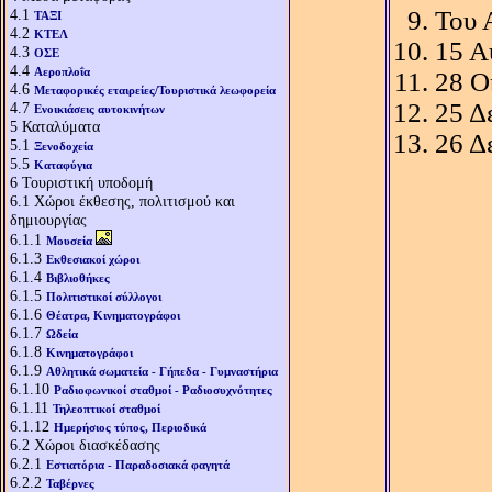
4.1
Του 
ΤΑΞΙ
4.2
ΚΤΕΛ
15 Α
4.3
ΟΣΕ
4.4
Αεροπλοΐα
28 Ο
4.6
Μεταφορικές εταιρείες/Τουριστικά λεωφορεία
25 Δ
4.7
Ενοικιάσεις αυτοκινήτων
5
Καταλύματα
26 Δ
5.1
Ξενοδοχεία
5.5
Καταφύγια
6
Τουριστική υποδομή
6.1
Χώροι έκθεσης, πολιτισμού και
δημιουργίας
6.1.1
Μουσεία
6.1.3
Εκθεσιακοί χώροι
6.1.4
Βιβλιοθήκες
6.1.5
Πολιτιστικοί σύλλογοι
6.1.6
Θέατρα, Κινηματογράφοι
6.1.7
Ωδεία
6.1.8
Κινηματογράφοι
6.1.9
Αθλητικά σωματεία - Γήπεδα - Γυμναστήρια
6.1.10
Ραδιοφωνικοί σταθμοί - Ραδιοσυχνότητες
6.1.11
Τηλεοπτικοί σταθμοί
6.1.12
Ημερήσιος τύπος, Περιοδικά
6.2
Χώροι διασκέδασης
6.2.1
Εστιατόρια - Παραδοσιακά φαγητά
6.2.2
Ταβέρνες