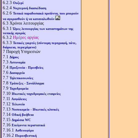
6.2.3
Ουζερί
6.2.4
Νυχτερινή διασκέδαση
6.2.6
Τοπικά παραδοσιακά προϊόντα, που μπορούν
να αγορασθούν ή να καταναλωθούν
6.3
Χρόνοι λειτουργίας
6.3.1
Ώρες λειτουργίας των καταστημάτων της
τοπικής αγοράς
6.3.2
Ημέρες αργίας
6.3.3
Τοπικές γιορτές (σύντομη περιγραφή, πότε,
διάρκεια, περιεχόμενο)
7
Παροχή Υπηρεσιών
7.1
Δήμος
7.3
Αστυνομία
7.4
Προξενεία - Πρεσβείες
7.6
Δασαρχείο
7.7
Τηλεπικοινωνίες
7.8
Τράπεζες - Συνάλλαγμα
7.9
Ταχυδρομεία
7.10
Ιδιωτικές ταχυδρομικές εταιρείες
7.11
Ασφάλειες
7.12
Τελωνείο
7.13
Νοσοκομείο - Ιδιωτικές κλινικές
7.14
Οδική βοήθεια
7.15
Δημόσια WC
7.16
Επείγοντα περιστατικά
7.16.1
Ασθενοφόρο
7.16.2
Πυροσβεστική