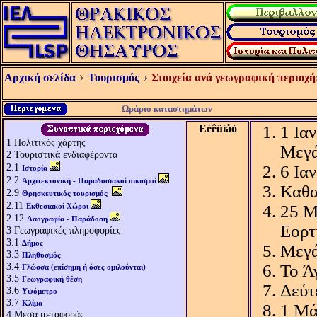
Αρχική σελίδα
Τουρισμός
Στοιχεία ανά γεωγραφική περιοχή
Ωράριο καταστημάτων
Eéêüíåò
1 Ια
1
Πολιτικός χάρτης
Μεγά
2
Τουριστικά ενδιαφέροντα
2.1
6 Ια
Ιστορία
2.2
Αρχιτεκτονική - Παραδοσιακοί οικισμοί
Καθα
2.9
Θρησκευτικός τουρισμός
2.11
Εκθεσιακοί Χώροι
25 Μ
2.12
Λαογραφία - Παράδοση
Εορτ
3
Γεωγραφικές πληροφορίες
3.1
Δήμος
Μεγά
3.3
Πληθυσμός
3.4
Το Ά
Γλώσσα (επίσημη ή όσες ομιλούνται)
3.5
Γεωγραφική θέση
Δεύτ
3.6
Υψόμετρο
3.7
Κλίμα
1 Μά
4
Μέσα μεταφοράς