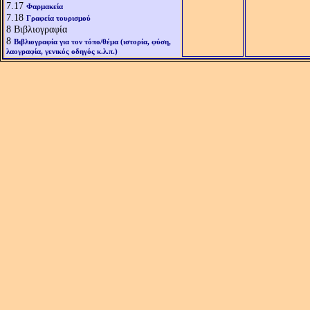
7.17
Φαρμακεία
7.18
Γραφεία τουρισμού
8
Βιβλιογραφία
8
Βιβλιογραφία για τον τόπο/θέμα (ιστορία, φύση,
λαογραφία, γενικός οδηγός κ.λ.π.)