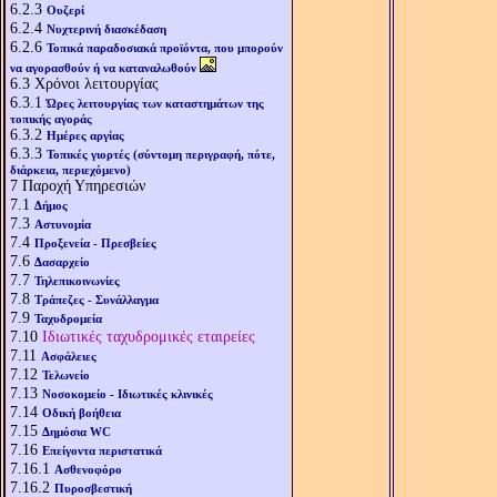
6.2.3
Ουζερί
6.2.4
Νυχτερινή διασκέδαση
6.2.6
Τοπικά παραδοσιακά προϊόντα, που μπορούν
να αγορασθούν ή να καταναλωθούν
6.3
Χρόνοι λειτουργίας
6.3.1
Ώρες λειτουργίας των καταστημάτων της
τοπικής αγοράς
6.3.2
Ημέρες αργίας
6.3.3
Τοπικές γιορτές (σύντομη περιγραφή, πότε,
διάρκεια, περιεχόμενο)
7
Παροχή Υπηρεσιών
7.1
Δήμος
7.3
Αστυνομία
7.4
Προξενεία - Πρεσβείες
7.6
Δασαρχείο
7.7
Τηλεπικοινωνίες
7.8
Τράπεζες - Συνάλλαγμα
7.9
Ταχυδρομεία
7.10
Ιδιωτικές ταχυδρομικές εταιρείες
7.11
Ασφάλειες
7.12
Τελωνείο
7.13
Νοσοκομείο - Ιδιωτικές κλινικές
7.14
Οδική βοήθεια
7.15
Δημόσια WC
7.16
Επείγοντα περιστατικά
7.16.1
Ασθενοφόρο
7.16.2
Πυροσβεστική