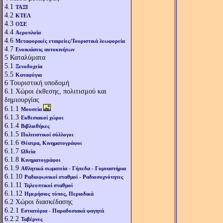
4.1
ΤΑΞΙ
4.2
ΚΤΕΛ
4.3
ΟΣΕ
4.4
Αεροπλοΐα
4.6
Μεταφορικές εταιρείες/Τουριστικά λεωφορεία
4.7
Ενοικιάσεις αυτοκινήτων
5
Καταλύματα
5.1
Ξενοδοχεία
5.5
Καταφύγια
6
Τουριστική υποδομή
6.1
Χώροι έκθεσης, πολιτισμού και
δημιουργίας
6.1.1
Μουσεία
6.1.3
Εκθεσιακοί χώροι
6.1.4
Βιβλιοθήκες
6.1.5
Πολιτιστικοί σύλλογοι
6.1.6
Θέατρα, Κινηματογράφοι
6.1.7
Ωδεία
6.1.8
Κινηματογράφοι
6.1.9
Αθλητικά σωματεία - Γήπεδα - Γυμναστήρια
6.1.10
Ραδιοφωνικοί σταθμοί - Ραδιοσυχνότητες
6.1.11
Τηλεοπτικοί σταθμοί
6.1.12
Ημερήσιος τύπος, Περιοδικά
6.2
Χώροι διασκέδασης
6.2.1
Εστιατόρια - Παραδοσιακά φαγητά
6.2.2
Ταβέρνες