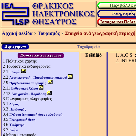
Αρχική σελίδα
Τουρισμός
Στοιχεία ανά γεωγραφική περιοχή
Ταχυδρομεία
Eéêüíåò
A.C.S. 
INTERM
1
Πολιτικός χάρτης
2
Τουριστικά ενδιαφέροντα
2.1
Ιστορία
2.2
Αρχιτεκτονική - Παραδοσιακοί οικισμοί
2.9
Θρησκευτικός τουρισμός
2.11
Εκθεσιακοί Χώροι
2.12
Λαογραφία - Παράδοση
3
Γεωγραφικές πληροφορίες
3.1
Δήμος
3.3
Πληθυσμός
3.4
Γλώσσα (επίσημη ή όσες ομιλούνται)
3.5
Γεωγραφική θέση
3.6
Υψόμετρο
3.7
Κλίμα
4
Μέσα μεταφοράς