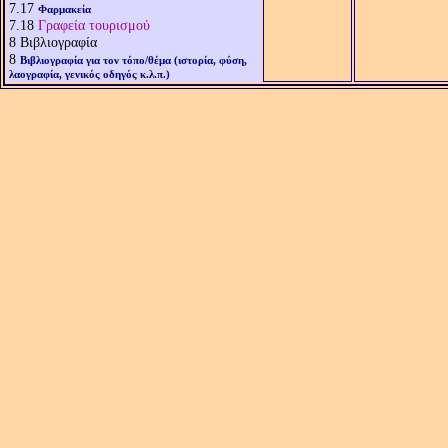
7.17
Φαρμακεία
7.18
Γραφεία τουρισμού
8
Βιβλιογραφία
8
Βιβλιογραφία για τον τόπο/θέμα (ιστορία, φύση,
λαογραφία, γενικός οδηγός κ.λ.π.)