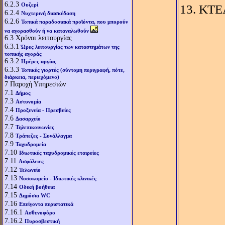
6.2.3
Ουζερί
ΚΤΕΛ
6.2.4
Νυχτερινή διασκέδαση
6.2.6
Τοπικά παραδοσιακά προϊόντα, που μπορούν
να αγορασθούν ή να καταναλωθούν
6.3
Χρόνοι λειτουργίας
6.3.1
Ώρες λειτουργίας των καταστημάτων της
τοπικής αγοράς
6.3.2
Ημέρες αργίας
6.3.3
Τοπικές γιορτές (σύντομη περιγραφή, πότε,
διάρκεια, περιεχόμενο)
7
Παροχή Υπηρεσιών
7.1
Δήμος
7.3
Αστυνομία
7.4
Προξενεία - Πρεσβείες
7.6
Δασαρχείο
7.7
Τηλεπικοινωνίες
7.8
Τράπεζες - Συνάλλαγμα
7.9
Ταχυδρομεία
7.10
Ιδιωτικές ταχυδρομικές εταιρείες
7.11
Ασφάλειες
7.12
Τελωνείο
7.13
Νοσοκομείο - Ιδιωτικές κλινικές
7.14
Οδική βοήθεια
7.15
Δημόσια WC
7.16
Επείγοντα περιστατικά
7.16.1
Ασθενοφόρο
7.16.2
Πυροσβεστική