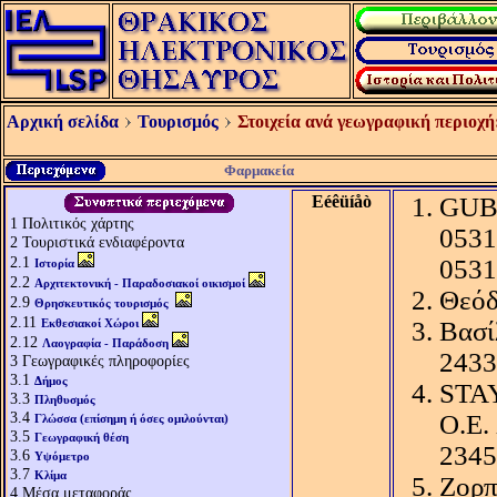
Αρχική σελίδα
Τουρισμός
Στοιχεία ανά γεωγραφική περιοχή
Φαρμακεία
Eéêüíåò
GUBI
1
Πολιτικός χάρτης
0531
2
Τουριστικά ενδιαφέροντα
2.1
0531
Ιστορία
2.2
Αρχιτεκτονική - Παραδοσιακοί οικισμοί
Θεόδ
2.9
Θρησκευτικός τουρισμός
2.11
Εκθεσιακοί Χώροι
Βασί
2.12
Λαογραφία - Παράδοση
2433
3
Γεωγραφικές πληροφορίες
3.1
Δήμος
STAY
3.3
Πληθυσμός
3.4
Ο.Ε.
Γλώσσα (επίσημη ή όσες ομιλούνται)
3.5
Γεωγραφική θέση
2345
3.6
Υψόμετρο
3.7
Κλίμα
Ζορπ
4
Μέσα μεταφοράς