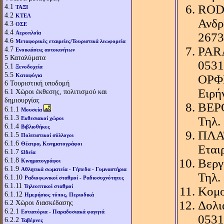
4.1
RODO
ΤΑΞΙ
4.2
ΚΤΕΛ
Ανδρ
4.3
ΟΣΕ
4.4
Αεροπλοΐα
2673
4.6
Μεταφορικές εταιρείες/Τουριστικά λεωφορεία
PARA
4.7
Ενοικιάσεις αυτοκινήτων
5
Καταλύματα
0531
5.1
Ξενοδοχεία
5.5
Καταφύγια
ΟΡΦΕ
6
Τουριστική υποδομή
Ειρή
6.1
Χώροι έκθεσης, πολιτισμού και
δημιουργίας
ΒΕΡΟ
6.1.1
Μουσεία
6.1.3
Τηλ.
Εκθεσιακοί χώροι
6.1.4
Βιβλιοθήκες
ΠΛΑΤ
6.1.5
Πολιτιστικοί σύλλογοι
6.1.6
Θέατρα, Κινηματογράφοι
Εται
6.1.7
Ωδεία
6.1.8
Βεργ
Κινηματογράφοι
6.1.9
Αθλητικά σωματεία - Γήπεδα - Γυμναστήρια
Τηλ.
6.1.10
Ραδιοφωνικοί σταθμοί - Ραδιοσυχνότητες
6.1.11
Τηλεοπτικοί σταθμοί
Κομο
6.1.12
Ημερήσιος τύπος, Περιοδικά
6.2
Χώροι διασκέδασης
Δολι
6.2.1
Εστιατόρια - Παραδοσιακά φαγητά
0531
6.2.2
Ταβέρνες