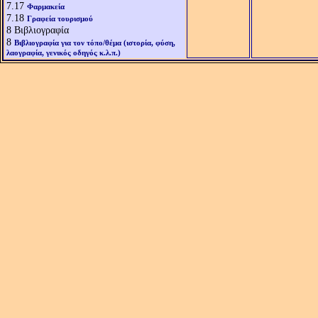
7.17
Φαρμακεία
7.18
Γραφεία τουρισμού
8
Βιβλιογραφία
8
Βιβλιογραφία για τον τόπο/θέμα (ιστορία, φύση,
λαογραφία, γενικός οδηγός κ.λ.π.)