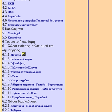
4.1
ΤΑΞΙ
4.2
ΚΤΕΛ
4.3
ΟΣΕ
4.4
Αεροπλοΐα
4.6
Μεταφορικές εταιρείες/Τουριστικά λεωφορεία
4.7
Ενοικιάσεις αυτοκινήτων
5
Καταλύματα
5.1
Ξενοδοχεία
5.5
Καταφύγια
6
Τουριστική υποδομή
6.1
Χώροι έκθεσης, πολιτισμού και
δημιουργίας
6.1.1
Μουσεία
6.1.3
Εκθεσιακοί χώροι
6.1.4
Βιβλιοθήκες
6.1.5
Πολιτιστικοί σύλλογοι
6.1.6
Θέατρα, Κινηματογράφοι
6.1.7
Ωδεία
6.1.8
Κινηματογράφοι
6.1.9
Αθλητικά σωματεία - Γήπεδα - Γυμναστήρια
6.1.10
Ραδιοφωνικοί σταθμοί - Ραδιοσυχνότητες
6.1.11
Τηλεοπτικοί σταθμοί
6.1.12
Ημερήσιος τύπος, Περιοδικά
6.2
Χώροι διασκέδασης
6.2.1
Εστιατόρια - Παραδοσιακά φαγητά
6.2.2
Ταβέρνες