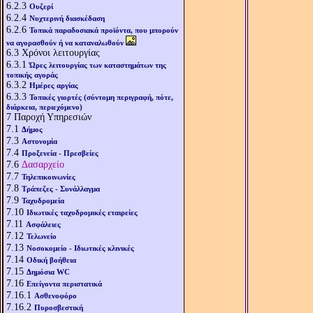
6.2.3
Ουζερί
6.2.4
Νυχτερινή διασκέδαση
6.2.6
Τοπικά παραδοσιακά προϊόντα, που μπορούν
να αγορασθούν ή να καταναλωθούν
6.3
Χρόνοι λειτουργίας
6.3.1
Ώρες λειτουργίας των καταστημάτων της
τοπικής αγοράς
6.3.2
Ημέρες αργίας
6.3.3
Τοπικές γιορτές (σύντομη περιγραφή, πότε,
διάρκεια, περιεχόμενο)
7
Παροχή Υπηρεσιών
7.1
Δήμος
7.3
Αστυνομία
7.4
Προξενεία - Πρεσβείες
7.6
Δασαρχείο
7.7
Τηλεπικοινωνίες
7.8
Τράπεζες - Συνάλλαγμα
7.9
Ταχυδρομεία
7.10
Ιδιωτικές ταχυδρομικές εταιρείες
7.11
Ασφάλειες
7.12
Τελωνείο
7.13
Νοσοκομείο - Ιδιωτικές κλινικές
7.14
Οδική βοήθεια
7.15
Δημόσια WC
7.16
Επείγοντα περιστατικά
7.16.1
Ασθενοφόρο
7.16.2
Πυροσβεστική