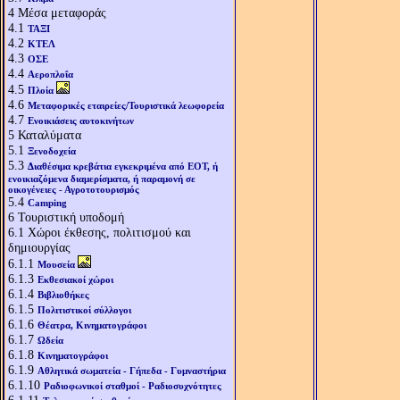
4
Μέσα μεταφοράς
4.1
ΤΑΞΙ
4.2
ΚΤΕΛ
4.3
ΟΣΕ
4.4
Αεροπλοΐα
4.5
Πλοία
4.6
Μεταφορικές εταιρείες/Τουριστικά λεωφορεία
4.7
Ενοικιάσεις αυτοκινήτων
5
Καταλύματα
5.1
Ξενοδοχεία
5.3
Διαθέσιμα κρεβάτια εγκεκριμένα από ΕΟΤ, ή
ενοικιαζόμενα διαμερίσματα, ή παραμονή σε
οικογένειες - Αγροτοτουρισμός
5.4
Camping
6
Τουριστική υποδομή
6.1
Χώροι έκθεσης, πολιτισμού και
δημιουργίας
6.1.1
Μουσεία
6.1.3
Εκθεσιακοί χώροι
6.1.4
Βιβλιοθήκες
6.1.5
Πολιτιστικοί σύλλογοι
6.1.6
Θέατρα, Κινηματογράφοι
6.1.7
Ωδεία
6.1.8
Κινηματογράφοι
6.1.9
Αθλητικά σωματεία - Γήπεδα - Γυμναστήρια
6.1.10
Ραδιοφωνικοί σταθμοί - Ραδιοσυχνότητες