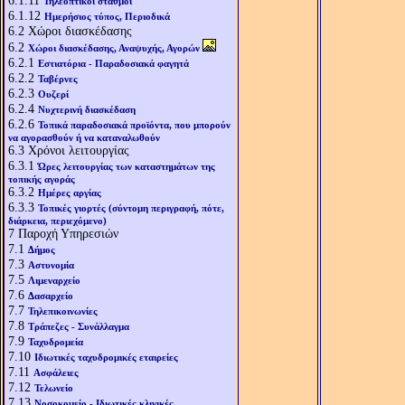
6.1.11
Τηλεοπτικοί σταθμοί
6.1.12
Ημερήσιος τύπος, Περιοδικά
6.2
Χώροι διασκέδασης
6.2
Χώροι διασκέδασης, Αναψυχής, Αγορών
6.2.1
Εστιατόρια - Παραδοσιακά φαγητά
6.2.2
Ταβέρνες
6.2.3
Ουζερί
6.2.4
Νυχτερινή διασκέδαση
6.2.6
Τοπικά παραδοσιακά προϊόντα, που μπορούν
να αγορασθούν ή να καταναλωθούν
6.3
Χρόνοι λειτουργίας
6.3.1
Ώρες λειτουργίας των καταστημάτων της
τοπικής αγοράς
6.3.2
Ημέρες αργίας
6.3.3
Τοπικές γιορτές (σύντομη περιγραφή, πότε,
διάρκεια, περιεχόμενο)
7
Παροχή Υπηρεσιών
7.1
Δήμος
7.3
Αστυνομία
7.5
Λιμεναρχείο
7.6
Δασαρχείο
7.7
Τηλεπικοινωνίες
7.8
Τράπεζες - Συνάλλαγμα
7.9
Ταχυδρομεία
7.10
Ιδιωτικές ταχυδρομικές εταιρείες
7.11
Ασφάλειες
7.12
Τελωνείο
7.13
Νοσοκομείο - Ιδιωτικές κλινικές