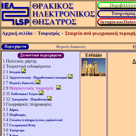
Αρχική σελίδα
Τουρισμός
Στοιχεία ανά γεωγραφική περιοχή
Θ
Θερινές διακοπές
Eéêüíåò
Δ
1
Πολιτικός χάρτης
2
Τουριστικά ενδιαφέροντα
2.1
Ιστορία
2.2
Αρχιτεκτονική - Παραδοσιακοί οικισμοί
2.7
Θερινές διακοπές
2.9
Θρησκευτικός τουρισμός
2.11
Εκθεσιακοί Χώροι
2.12
Λαογραφία - Παράδοση
3
Γεωγραφικές πληροφορίες
3.1
Δήμος
3.3
Πληθυσμός
3.4
Γλώσσα (επίσημη ή όσες ομιλούνται)
3.5
Γεωγραφική θέση
3.6
Υψόμετρο
3.7
Κλίμα