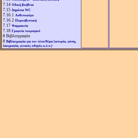
7.14
Οδική βοήθεια
7.15
Δημόσια WC
7.16.1
Ασθενοφόρο
7.16.2
Πυροσβεστική
7.17
Φαρμακεία
7.18
Γραφεία τουρισμού
8
Βιβλιογραφία
8
Βιβλιογραφία για τον τόπο/θέμα (ιστορία, φύση,
λαογραφία, γενικός οδηγός κ.λ.π.)