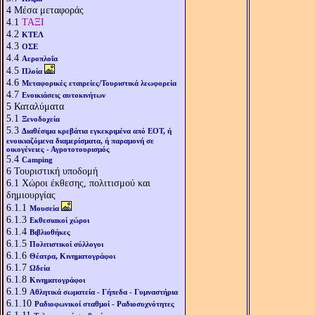
4
Μέσα μεταφοράς
4.1
ΤΑΞΙ
4.2
ΚΤΕΛ
4.3
ΟΣΕ
4.4
Αεροπλοΐα
4.5
Πλοία
4.6
Μεταφορικές εταιρείες/Τουριστικά λεωφορεία
4.7
Ενοικιάσεις αυτοκινήτων
5
Καταλύματα
5.1
Ξενοδοχεία
5.3
Διαθέσιμα κρεβάτια εγκεκριμένα από ΕΟΤ, ή
ενοικιαζόμενα διαμερίσματα, ή παραμονή σε
οικογένειες - Αγροτοτουρισμός
5.4
Camping
6
Τουριστική υποδομή
6.1
Χώροι έκθεσης, πολιτισμού και
δημιουργίας
6.1.1
Μουσεία
6.1.3
Εκθεσιακοί χώροι
6.1.4
Βιβλιοθήκες
6.1.5
Πολιτιστικοί σύλλογοι
6.1.6
Θέατρα, Κινηματογράφοι
6.1.7
Ωδεία
6.1.8
Κινηματογράφοι
6.1.9
Αθλητικά σωματεία - Γήπεδα - Γυμναστήρια
6.1.10
Ραδιοφωνικοί σταθμοί - Ραδιοσυχνότητες