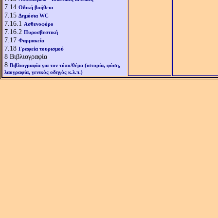
7.14
Οδική βοήθεια
7.15
Δημόσια WC
7.16.1
Ασθενοφόρο
7.16.2
Πυροσβεστική
7.17
Φαρμακεία
7.18
Γραφεία τουρισμού
8
Βιβλιογραφία
8
Βιβλιογραφία για τον τόπο/θέμα (ιστορία, φύση,
λαογραφία, γενικός οδηγός κ.λ.π.)