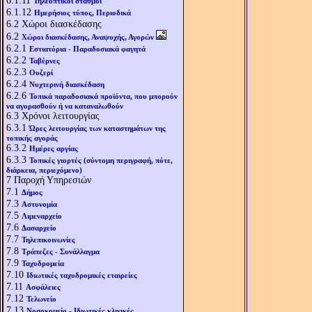
6.1.11
Τηλεοπτικοί σταθμοί
6.1.12
Ημερήσιος τύπος, Περιοδικά
6.2
Χώροι διασκέδασης
6.2
Χώροι διασκέδασης, Αναψυχής, Αγορών
6.2.1
Εστιατόρια - Παραδοσιακά φαγητά
6.2.2
Ταβέρνες
6.2.3
Ουζερί
6.2.4
Νυχτερινή διασκέδαση
6.2.6
Τοπικά παραδοσιακά προϊόντα, που μπορούν
να αγορασθούν ή να καταναλωθούν
6.3
Χρόνοι λειτουργίας
6.3.1
Ώρες λειτουργίας των καταστημάτων της
τοπικής αγοράς
6.3.2
Ημέρες αργίας
6.3.3
Τοπικές γιορτές (σύντομη περιγραφή, πότε,
διάρκεια, περιεχόμενο)
7
Παροχή Υπηρεσιών
7.1
Δήμος
7.3
Αστυνομία
7.5
Λιμεναρχείο
7.6
Δασαρχείο
7.7
Τηλεπικοινωνίες
7.8
Τράπεζες - Συνάλλαγμα
7.9
Ταχυδρομεία
7.10
Ιδιωτικές ταχυδρομικές εταιρείες
7.11
Ασφάλειες
7.12
Τελωνείο
7.13
Νοσοκομείο - Ιδιωτικές κλινικές