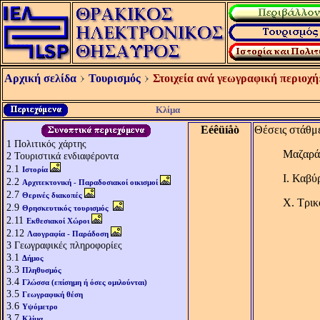
Αρχική σελίδα
Τουρισμός
Στοιχεία ανά γεωγραφική περιοχή
Κλίμα
Eéêüíåò
Θέσεις στάθμ
1
Πολιτικός χάρτης
Μαζαράκ
2
Τουριστικά ενδιαφέροντα
2.1
Ιστορία
Ι. Καβύ
2.2
Αρχιτεκτονική - Παραδοσιακοί οικισμοί
2.7
Θερινές διακοπές
Χ. Τρικ
2.9
Θρησκευτικός τουρισμός
2.11
Εκθεσιακοί Χώροι
2.12
Λαογραφία - Παράδοση
3
Γεωγραφικές πληροφορίες
3.1
Δήμος
3.3
Πληθυσμός
3.4
Γλώσσα (επίσημη ή όσες ομιλούνται)
3.5
Γεωγραφική θέση
3.6
Υψόμετρο
3.7
Κλίμα