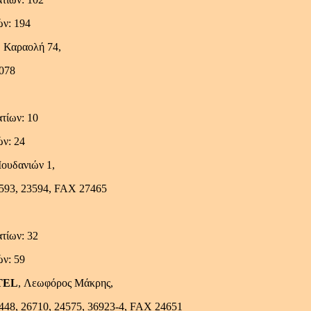
ών: 194
Δ. Καραολή 74,
8078
τίων: 10
ών: 24
Μουδανιών 1,
3593, 23594, FAX 27465
τίων: 32
ών: 59
TEL
, Λεωφόρος Μάκρης,
6448, 26710, 24575, 36923-4, FAX 24651