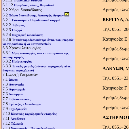
6.1.11
Τηλεοπτικοί σταθμοί
6.1.12
Ημερήσιος τύπος, Περιοδικά
Αριθμός κλιν
6.2
Χώροι διασκέδασης
6.2
Χώροι διασκέδασης, Αναψυχής, Αγορών
ΒΕΡΓΙΝΑ
, 
6.2.1
Εστιατόρια - Παραδοσιακά φαγητά
6.2.2
Ταβέρνες
Τηλ. 0551- 2
6.2.3
Ουζερί
6.2.4
Νυχτερινή διασκέδαση
Κατηγορία: Ε
6.2.6
Τοπικά παραδοσιακά προϊόντα, που μπορούν
να αγορασθούν ή να καταναλωθούν
6.3
Χρόνοι λειτουργίας
Αριθμός δωμα
6.3.1
Ώρες λειτουργίας των καταστημάτων της
τοπικής αγοράς
Αριθμός κλιν
6.3.2
Ημέρες αργίας
6.3.3
Τοπικές γιορτές (σύντομη περιγραφή, πότε,
ΑΛΚΥΩΝ
, 
διάρκεια, περιεχόμενο)
7
Παροχή Υπηρεσιών
Τηλ. 0551- 2
7.1
Δήμος
7.3
Αστυνομία
Κατηγορία: Γ
7.5
Λιμεναρχείο
7.6
Δασαρχείο
Αριθμός δωμα
7.7
Τηλεπικοινωνίες
7.8
Τράπεζες - Συνάλλαγμα
Αριθμός κλιν
7.9
Ταχυδρομεία
7.10
Ιδιωτικές ταχυδρομικές εταιρείες
ΑΣΤΗΡ MO
7.11
Ασφάλειες
7.12
Τελωνείο
Τηλ. 0551- 2
7.13
Νοσοκομείο - Ιδιωτικές κλινικές