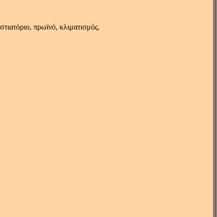
τιατόριο, πρωϊνό, κλιματισμός.