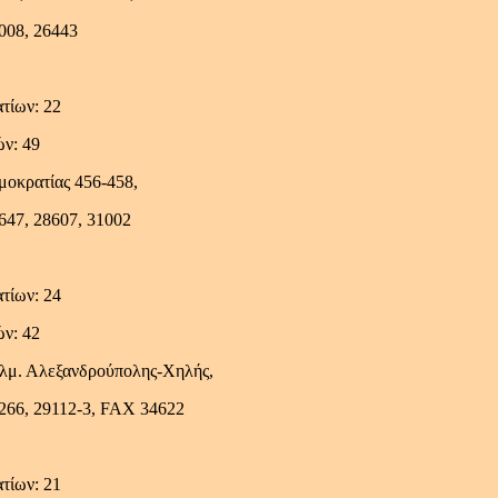
008, 26443
τίων: 22
ών: 49
ημοκρατίας 456-458,
647, 28607, 31002
τίων: 24
ών: 42
χλμ. Αλεξανδρούπολης-Χηλής,
1266, 29112-3, FAX 34622
τίων: 21