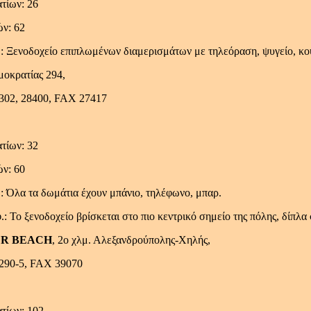
τίων: 26
ών: 62
 Ξενοδοχείο επιπλωμένων διαμερισμάτων με τηλεόραση, ψυγείο, κου
μοκρατίας 294,
6302, 28400, FAX 27417
τίων: 32
ών: 60
: Όλα τα δωμάτια έχουν μπάνιο, τηλέφωνο, μπαρ.
: Το ξενοδοχείο βρίσκεται στο πιο κεντρικό σημείο της πόλης, δίπλα
R BEACH
, 2o χλμ. Αλεξανδρούπολης-Χηλής,
9290-5, FAX 39070
τίων: 102