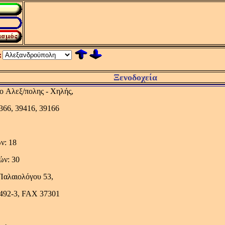
:
Ξενοδοχεία
4o Αλεξ/πολης - Χηλής,
366, 39416, 39166
ν: 18
ών: 30
 Παλαιολόγου 53,
4492-3, FAX 37301