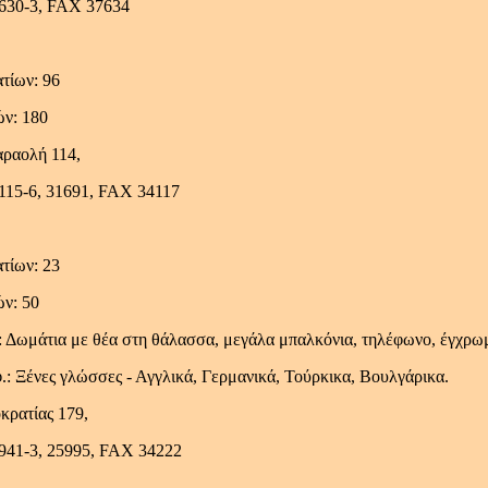
7630-3, FAX 37634
τίων: 96
ών: 180
αραολή 114,
4115-6, 31691, FAX 34117
τίων: 23
ών: 50
 Δωμάτια με θέα στη θάλασσα, μεγάλα μπαλκόνια, τηλέφωνο, έγχρωμ
: Ξένες γλώσσες - Αγγλικά, Γερμανικά, Τούρκικα, Βουλγάρικα.
οκρατίας 179,
3941-3, 25995, FAX 34222