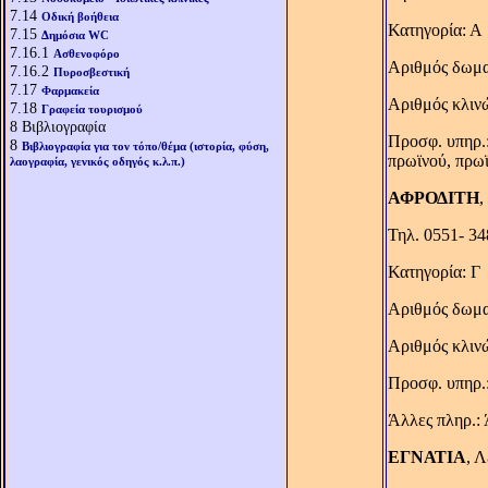
7.14
Οδική βοήθεια
Κατηγορία: Α
7.15
Δημόσια WC
7.16.1
Ασθενοφόρο
Αριθμός δωμα
7.16.2
Πυροσβεστική
7.17
Φαρμακεία
Αριθμός κλιν
7.18
Γραφεία τουρισμού
8
Βιβλιογραφία
Προσφ. υπηρ.:
8
Βιβλιογραφία για τον τόπο/θέμα (ιστορία, φύση,
πρωϊνού, πρω
λαογραφία, γενικός οδηγός κ.λ.π.)
ΑΦΡΟΔΙΤΗ
,
Τηλ. 0551- 3
Κατηγορία: Γ
Αριθμός δωμα
Αριθμός κλιν
Προσφ. υπηρ.:
Άλλες πληρ.: 
ΕΓΝΑΤΙΑ
, 