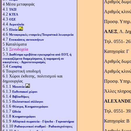
Αριθμός δωμα
4
Μέσα μεταφοράς
4.1
ΤΑΞΙ
Αριθμός κλιν
4.2
ΚΤΕΛ
4.3
ΟΣΕ
Προσφ. Υπηρ.:
4.4
Αεροπλοΐα
4.5
Πλοία
ΑΛΕΞ
, Λ. Δη
4.6
Μεταφορικές εταιρείες/Τουριστικά λεωφορεία
4.7
Ενοικιάσεις αυτοκινήτων
Τηλ. 0551- 2
5
Καταλύματα
5.1
Ξενοδοχεία
Κατηγορία: Γ
5.3
Διαθέσιμα κρεβάτια εγκεκριμένα από ΕΟΤ, ή
ενοικιαζόμενα διαμερίσματα, ή παραμονή σε
Αριθμός δωμα
οικογένειες - Αγροτοτουρισμός
5.4
Camping
6
Τουριστική υποδομή
Αριθμός κλιν
6.1
Χώροι έκθεσης, πολιτισμού και
δημιουργίας
Προσφ. Υπηρ.
6.1.1
Μουσεία
Άλλες πληροφ.
6.1.3
Εκθεσιακοί χώροι
6.1.4
Βιβλιοθήκες
ALEXANDE
6.1.5
Πολιτιστικοί σύλλογοι
6.1.6
Θέατρα, Κινηματογράφοι
Τηλ. 0551- 3
6.1.7
Ωδεία
6.1.8
Κινηματογράφοι
Κατηγορία: Β
6.1.9
Αθλητικά σωματεία - Γήπεδα - Γυμναστήρια
6.1.10
Ραδιοφωνικοί σταθμοί - Ραδιοσυχνότητες
Αριθμός δωμα