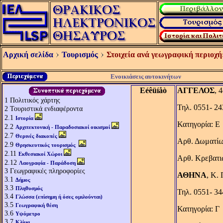
Αρχική σελίδα
Τουρισμός
Στοιχεία ανά γεωγραφική περιοχή
Ενοικιάσεις αυτοκινήτων
Eéêüíåò
ΑΓΓΕΛΟΣ
, 
1
Πολιτικός χάρτης
Τηλ. 0551- 24
2
Τουριστικά ενδιαφέροντα
2.1
Ιστορία
Κατηγορία: Ε
2.2
Αρχιτεκτονική - Παραδοσιακοί οικισμοί
2.7
Θερινές διακοπές
Αρθ. Δωματίω
2.9
Θρησκευτικός τουρισμός
2.11
Εκθεσιακοί Χώροι
Αρθ. Κρεβατι
2.12
Λαογραφία - Παράδοση
3
Γεωγραφικές πληροφορίες
ΑΘΗΝΑ
, Κ.
3.1
Δήμος
3.3
Πληθυσμός
Τηλ. 0551- 3
3.4
Γλώσσα (επίσημη ή όσες ομιλούνται)
3.5
Γεωγραφική θέση
Κατηγορία: Γ
3.6
Υψόμετρο
3.7
Κλίμα