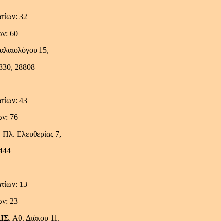
τίων: 32
ών: 60
Παλαιολόγου 15,
830, 28808
τίων: 43
ών: 76
Πλ. Ελευθερίας 7,
6444
τίων: 13
ών: 23
ΙΣ
, Αθ. Διάκου 11,