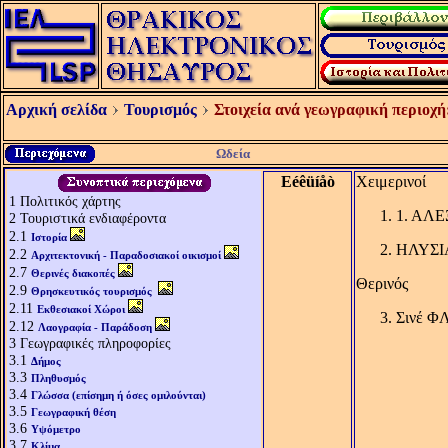
Αρχική σελίδα
Τουρισμός
Στοιχεία ανά γεωγραφική περιοχή
Ωδεία
Eéêüíåò
Χειμερινοί
1
Πολιτικός χάρτης
1. ΑΛΕΞ
2
Τουριστικά ενδιαφέροντα
2.1
Ιστορία
ΗΛΥΣΙΑ
2.2
Αρχιτεκτονική - Παραδοσιακοί οικισμοί
2.7
Θερινές διακοπές
Θερινός
2.9
Θρησκευτικός τουρισμός
2.11
Εκθεσιακοί Χώροι
Σινέ ΦΛ
2.12
Λαογραφία - Παράδοση
3
Γεωγραφικές πληροφορίες
3.1
Δήμος
3.3
Πληθυσμός
3.4
Γλώσσα (επίσημη ή όσες ομιλούνται)
3.5
Γεωγραφική θέση
3.6
Υψόμετρο
3.7
Κλίμα