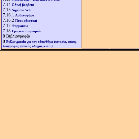
7.14
Οδική βοήθεια
7.15
Δημόσια WC
7.16.1
Ασθενοφόρο
7.16.2
Πυροσβεστική
7.17
Φαρμακεία
7.18
Γραφεία τουρισμού
8
Βιβλιογραφία
8
Βιβλιογραφία για τον τόπο/θέμα (ιστορία, φύση,
λαογραφία, γενικός οδηγός κ.λ.π.)