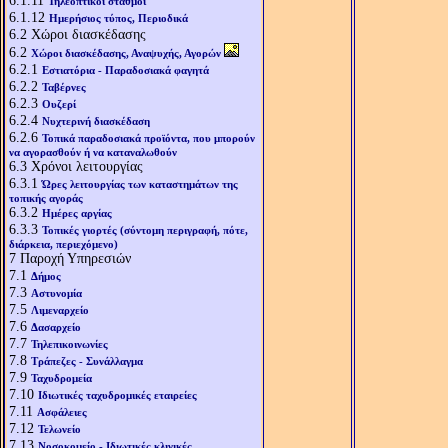
6.1.11
Τηλεοπτικοί σταθμοί
6.1.12
Ημερήσιος τύπος, Περιοδικά
6.2
Χώροι διασκέδασης
6.2
Χώροι διασκέδασης, Αναψυχής, Αγορών
6.2.1
Εστιατόρια - Παραδοσιακά φαγητά
6.2.2
Ταβέρνες
6.2.3
Ουζερί
6.2.4
Νυχτερινή διασκέδαση
6.2.6
Τοπικά παραδοσιακά προϊόντα, που μπορούν
να αγορασθούν ή να καταναλωθούν
6.3
Χρόνοι λειτουργίας
6.3.1
Ώρες λειτουργίας των καταστημάτων της
τοπικής αγοράς
6.3.2
Ημέρες αργίας
6.3.3
Τοπικές γιορτές (σύντομη περιγραφή, πότε,
διάρκεια, περιεχόμενο)
7
Παροχή Υπηρεσιών
7.1
Δήμος
7.3
Αστυνομία
7.5
Λιμεναρχείο
7.6
Δασαρχείο
7.7
Τηλεπικοινωνίες
7.8
Τράπεζες - Συνάλλαγμα
7.9
Ταχυδρομεία
7.10
Ιδιωτικές ταχυδρομικές εταιρείες
7.11
Ασφάλειες
7.12
Τελωνείο
7.13
Νοσοκομείο - Ιδιωτικές κλινικές