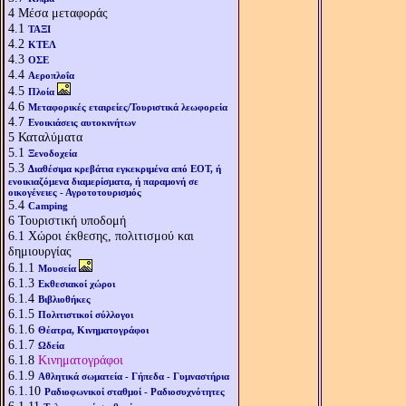
4
Μέσα μεταφοράς
4.1
ΤΑΞΙ
4.2
ΚΤΕΛ
4.3
ΟΣΕ
4.4
Αεροπλοΐα
4.5
Πλοία
4.6
Μεταφορικές εταιρείες/Τουριστικά λεωφορεία
4.7
Ενοικιάσεις αυτοκινήτων
5
Καταλύματα
5.1
Ξενοδοχεία
5.3
Διαθέσιμα κρεβάτια εγκεκριμένα από ΕΟΤ, ή
ενοικιαζόμενα διαμερίσματα, ή παραμονή σε
οικογένειες - Αγροτοτουρισμός
5.4
Camping
6
Τουριστική υποδομή
6.1
Χώροι έκθεσης, πολιτισμού και
δημιουργίας
6.1.1
Μουσεία
6.1.3
Εκθεσιακοί χώροι
6.1.4
Βιβλιοθήκες
6.1.5
Πολιτιστικοί σύλλογοι
6.1.6
Θέατρα, Κινηματογράφοι
6.1.7
Ωδεία
6.1.8
Κινηματογράφοι
6.1.9
Αθλητικά σωματεία - Γήπεδα - Γυμναστήρια
6.1.10
Ραδιοφωνικοί σταθμοί - Ραδιοσυχνότητες