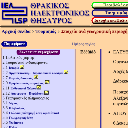
Αρχική σελίδα
Τουρισμός
Στοιχεία ανά γεωγραφική περιοχή
Ημέρες αργίας
Eéêüíåò
ΕΛΕΥΘ
1
Πολιτικός χάρτης
Οργάνω
2
Τουριστικά ενδιαφέροντα
2.1
Ιστορία
Αρχές 
2.2
Αρχιτεκτονική - Παραδοσιακοί οικισμοί
2.7
Θερινές διακοπές
Διάρκει
2.9
Θρησκευτικός τουρισμός
2.11
Εκθεσιακοί Χώροι
Περιεχό
2.12
Λαογραφία - Παράδοση
3
Γεωγραφικές πληροφορίες
Αλεξανδ
3.1
οργανών
Δήμος
3.3
Πληθυσμός
3.4
ΑΓΙΟΥ
Γλώσσα (επίσημη ή όσες ομιλούνται)
3.5
Γεωγραφική θέση
3.6
6 Δεκεμ
Υψόμετρο
3.7
Κλίμα