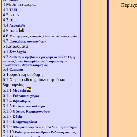
4
Μέσα μεταφοράς
Περιεχό
4.1
ΤΑΞΙ
4.2
ΚΤΕΛ
4.3
ΟΣΕ
4.4
Αεροπλοΐα
4.5
Πλοία
4.6
Μεταφορικές εταιρείες/Τουριστικά λεωφορεία
4.7
Ενοικιάσεις αυτοκινήτων
5
Καταλύματα
5.1
Ξενοδοχεία
5.3
Διαθέσιμα κρεβάτια εγκεκριμένα από ΕΟΤ, ή
ενοικιαζόμενα διαμερίσματα, ή παραμονή σε
οικογένειες - Αγροτοτουρισμός
5.4
Camping
6
Τουριστική υποδομή
6.1
Χώροι έκθεσης, πολιτισμού και
δημιουργίας
6.1.1
Μουσεία
6.1.3
Εκθεσιακοί χώροι
6.1.4
Βιβλιοθήκες
6.1.5
Πολιτιστικοί σύλλογοι
6.1.6
Θέατρα, Κινηματογράφοι
6.1.7
Ωδεία
6.1.8
Κινηματογράφοι
6.1.9
Αθλητικά σωματεία - Γήπεδα - Γυμναστήρια
6.1.10
Ραδιοφωνικοί σταθμοί - Ραδιοσυχνότητες