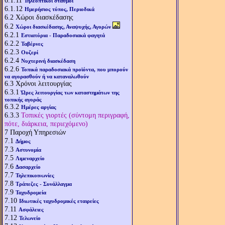
6.1.11
Τηλεοπτικοί σταθμοί
6.1.12
Ημερήσιος τύπος, Περιοδικά
6.2
Χώροι διασκέδασης
6.2
Χώροι διασκέδασης, Αναψυχής, Αγορών
6.2.1
Εστιατόρια - Παραδοσιακά φαγητά
6.2.2
Ταβέρνες
6.2.3
Ουζερί
6.2.4
Νυχτερινή διασκέδαση
6.2.6
Τοπικά παραδοσιακά προϊόντα, που μπορούν
να αγορασθούν ή να καταναλωθούν
6.3
Χρόνοι λειτουργίας
6.3.1
Ώρες λειτουργίας των καταστημάτων της
τοπικής αγοράς
6.3.2
Ημέρες αργίας
6.3.3
Τοπικές γιορτές (σύντομη περιγραφή,
πότε, διάρκεια, περιεχόμενο)
7
Παροχή Υπηρεσιών
7.1
Δήμος
7.3
Αστυνομία
7.5
Λιμεναρχείο
7.6
Δασαρχείο
7.7
Τηλεπικοινωνίες
7.8
Τράπεζες - Συνάλλαγμα
7.9
Ταχυδρομεία
7.10
Ιδιωτικές ταχυδρομικές εταιρείες
7.11
Ασφάλειες
7.12
Τελωνείο