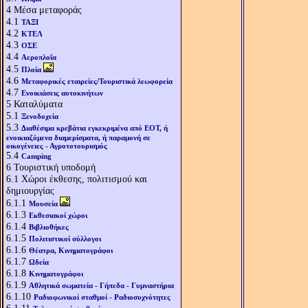
4
Μέσα μεταφοράς
4.1
ΤΑΞΙ
4.2
ΚΤΕΛ
4.3
ΟΣΕ
4.4
Αεροπλοΐα
4.5
Πλοία
4.6
Μεταφορικές εταιρείες/Τουριστικά λεωφορεία
4.7
Ενοικιάσεις αυτοκινήτων
5
Καταλύματα
5.1
Ξενοδοχεία
5.3
Διαθέσιμα κρεβάτια εγκεκριμένα από ΕΟΤ, ή
ενοικιαζόμενα διαμερίσματα, ή παραμονή σε
οικογένειες - Αγροτοτουρισμός
5.4
Camping
6
Τουριστική υποδομή
6.1
Χώροι έκθεσης, πολιτισμού και
δημιουργίας
6.1.1
Μουσεία
6.1.3
Εκθεσιακοί χώροι
6.1.4
Βιβλιοθήκες
6.1.5
Πολιτιστικοί σύλλογοι
6.1.6
Θέατρα, Κινηματογράφοι
6.1.7
Ωδεία
6.1.8
Κινηματογράφοι
6.1.9
Αθλητικά σωματεία - Γήπεδα - Γυμναστήρια
6.1.10
Ραδιοφωνικοί σταθμοί - Ραδιοσυχνότητες