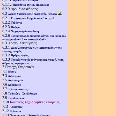
6.1.11
Τηλεοπτικοί σταθμοί
6.1.12
Ημερήσιος τύπος, Περιοδικά
6.2
Χώροι διασκέδασης
6.2
Χώροι διασκέδασης, Αναψυχής, Αγορών
6.2.1
Εστιατόρια - Παραδοσιακά φαγητά
6.2.2
Ταβέρνες
6.2.3
Ουζερί
6.2.4
Νυχτερινή διασκέδαση
6.2.6
Τοπικά παραδοσιακά προϊόντα, που μπορούν
να αγορασθούν ή να καταναλωθούν
6.3
Χρόνοι λειτουργίας
6.3.1
Ώρες λειτουργίας των καταστημάτων της
τοπικής αγοράς
6.3.2
Ημέρες αργίας
6.3.3
Τοπικές γιορτές (σύντομη περιγραφή, πότε,
διάρκεια, περιεχόμενο)
7
Παροχή Υπηρεσιών
7.1
Δήμος
7.3
Αστυνομία
7.5
Λιμεναρχείο
7.6
Δασαρχείο
7.7
Τηλεπικοινωνίες
7.8
Τράπεζες - Συνάλλαγμα
7.9
Ταχυδρομεία
7.10
Ιδιωτικές ταχυδρομικές εταιρείες
7.11
Ασφάλειες
7.12
Τελωνείο
7.13
Νοσοκομείο - Ιδιωτικές κλινικές