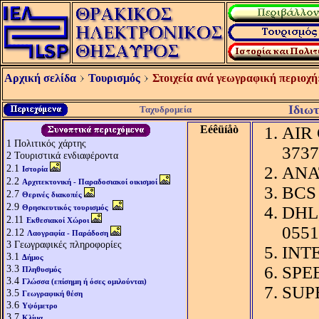
Αρχική σελίδα
Τουρισμός
Στοιχεία ανά γεωγραφική περιοχή
Ιδιωτ
Ταχυδρομεία
Eéêüíåò
AIR 
1
Πολιτικός χάρτης
3737
2
Τουριστικά ενδιαφέροντα
2.1
ΑΝΑΤ
Ιστορία
2.2
Αρχιτεκτονική - Παραδοσιακοί οικισμοί
BCS 
2.7
Θερινές διακοπές
2.9
Θρησκευτικός τουρισμός
DHL,
2.11
Εκθεσιακοί Χώροι
0551
2.12
Λαογραφία - Παράδοση
3
Γεωγραφικές πληροφορίες
INTE
3.1
Δήμος
3.3
SPEE
Πληθυσμός
3.4
Γλώσσα (επίσημη ή όσες ομιλούνται)
SUPE
3.5
Γεωγραφική θέση
3.6
Υψόμετρο
3.7
Κλίμα