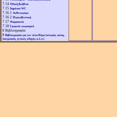
7.14
Οδική βοήθεια
7.15
Δημόσια WC
7.16.1
Ασθενοφόρο
7.16.2
Πυροσβεστική
7.17
Φαρμακεία
7.18
Γραφεία τουρισμού
8
Βιβλιογραφία
8
Βιβλιογραφία για τον τόπο/θέμα (ιστορία, φύση,
λαογραφία, γενικός οδηγός κ.λ.π.)