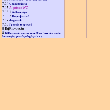
7.14
Οδική βοήθεια
7.15
Δημόσια WC
7.16.1
Ασθενοφόρο
7.16.2
Πυροσβεστική
7.17
Φαρμακεία
7.18
Γραφεία τουρισμού
8
Βιβλιογραφία
8
Βιβλιογραφία για τον τόπο/θέμα (ιστορία, φύση,
λαογραφία, γενικός οδηγός κ.λ.π.)