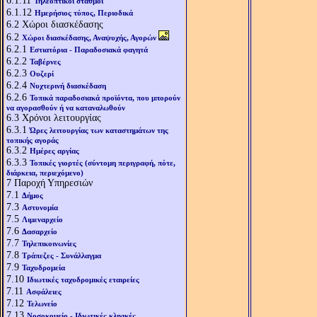
6.1.11
Τηλεοπτικοί σταθμοί
6.1.12
Ημερήσιος τύπος, Περιοδικά
6.2
Χώροι διασκέδασης
6.2
Χώροι διασκέδασης, Αναψυχής, Αγορών
6.2.1
Εστιατόρια - Παραδοσιακά φαγητά
6.2.2
Ταβέρνες
6.2.3
Ουζερί
6.2.4
Νυχτερινή διασκέδαση
6.2.6
Τοπικά παραδοσιακά προϊόντα, που μπορούν
να αγορασθούν ή να καταναλωθούν
6.3
Χρόνοι λειτουργίας
6.3.1
Ώρες λειτουργίας των καταστημάτων της
τοπικής αγοράς
6.3.2
Ημέρες αργίας
6.3.3
Τοπικές γιορτές (σύντομη περιγραφή, πότε,
διάρκεια, περιεχόμενο)
7
Παροχή Υπηρεσιών
7.1
Δήμος
7.3
Αστυνομία
7.5
Λιμεναρχείο
7.6
Δασαρχείο
7.7
Τηλεπικοινωνίες
7.8
Τράπεζες - Συνάλλαγμα
7.9
Ταχυδρομεία
7.10
Ιδιωτικές ταχυδρομικές εταιρείες
7.11
Ασφάλειες
7.12
Τελωνείο
7.13
Νοσοκομείο - Ιδιωτικές κλινικές