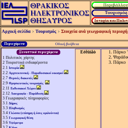
Αρχική σελίδα
Τουρισμός
Στοιχεία ανά γεωγραφική περιοχή
Οδική βοήθεια
Eéêüíåò
Πάρκο 
Ψαράδι
1
Πολιτικός χάρτης
Πάρκο
2
Τουριστικά ενδιαφέροντα
2.1
Ιστορία
2.2
Αρχιτεκτονική - Παραδοσιακοί οικισμοί
2.7
Θερινές διακοπές
2.9
Θρησκευτικός τουρισμός
2.11
Εκθεσιακοί Χώροι
2.12
Λαογραφία - Παράδοση
3
Γεωγραφικές πληροφορίες
3.1
Δήμος
3.3
Πληθυσμός
3.4
Γλώσσα (επίσημη ή όσες ομιλούνται)
3.5
Γεωγραφική θέση
3.6
Υψόμετρο
3.7
Κλίμα