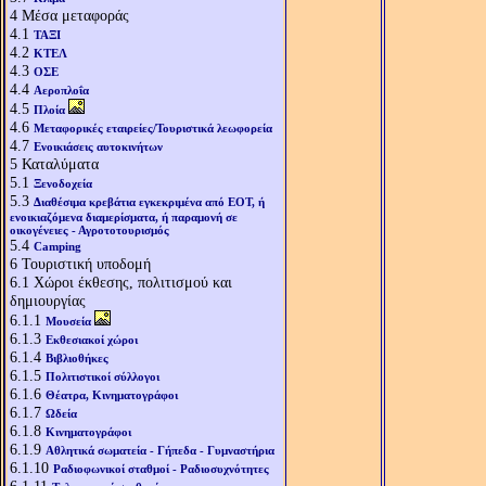
4
Μέσα μεταφοράς
4.1
ΤΑΞΙ
4.2
ΚΤΕΛ
4.3
ΟΣΕ
4.4
Αεροπλοΐα
4.5
Πλοία
4.6
Μεταφορικές εταιρείες/Τουριστικά λεωφορεία
4.7
Ενοικιάσεις αυτοκινήτων
5
Καταλύματα
5.1
Ξενοδοχεία
5.3
Διαθέσιμα κρεβάτια εγκεκριμένα από ΕΟΤ, ή
ενοικιαζόμενα διαμερίσματα, ή παραμονή σε
οικογένειες - Αγροτοτουρισμός
5.4
Camping
6
Τουριστική υποδομή
6.1
Χώροι έκθεσης, πολιτισμού και
δημιουργίας
6.1.1
Μουσεία
6.1.3
Εκθεσιακοί χώροι
6.1.4
Βιβλιοθήκες
6.1.5
Πολιτιστικοί σύλλογοι
6.1.6
Θέατρα, Κινηματογράφοι
6.1.7
Ωδεία
6.1.8
Κινηματογράφοι
6.1.9
Αθλητικά σωματεία - Γήπεδα - Γυμναστήρια
6.1.10
Ραδιοφωνικοί σταθμοί - Ραδιοσυχνότητες