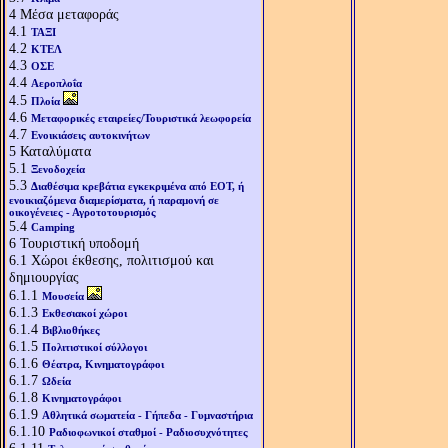
4
Μέσα μεταφοράς
4.1
ΤΑΞΙ
4.2
ΚΤΕΛ
4.3
ΟΣΕ
4.4
Αεροπλοΐα
4.5
Πλοία
4.6
Μεταφορικές εταιρείες/Τουριστικά λεωφορεία
4.7
Ενοικιάσεις αυτοκινήτων
5
Καταλύματα
5.1
Ξενοδοχεία
5.3
Διαθέσιμα κρεβάτια εγκεκριμένα από ΕΟΤ, ή
ενοικιαζόμενα διαμερίσματα, ή παραμονή σε
οικογένειες - Αγροτοτουρισμός
5.4
Camping
6
Τουριστική υποδομή
6.1
Χώροι έκθεσης, πολιτισμού και
δημιουργίας
6.1.1
Μουσεία
6.1.3
Εκθεσιακοί χώροι
6.1.4
Βιβλιοθήκες
6.1.5
Πολιτιστικοί σύλλογοι
6.1.6
Θέατρα, Κινηματογράφοι
6.1.7
Ωδεία
6.1.8
Κινηματογράφοι
6.1.9
Αθλητικά σωματεία - Γήπεδα - Γυμναστήρια
6.1.10
Ραδιοφωνικοί σταθμοί - Ραδιοσυχνότητες