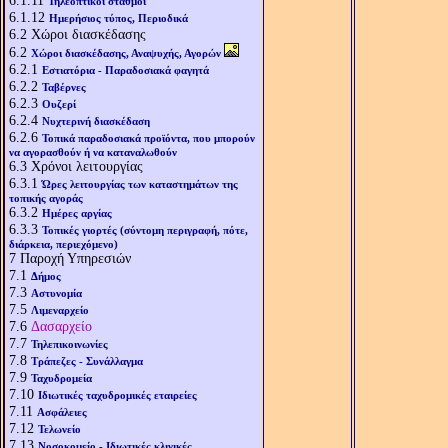
6.1.11
Τηλεοπτικοί σταθμοί
6.1.12
Ημερήσιος τύπος, Περιοδικά
6.2
Χώροι διασκέδασης
6.2
Χώροι διασκέδασης, Αναψυχής, Αγορών
6.2.1
Εστιατόρια - Παραδοσιακά φαγητά
6.2.2
Ταβέρνες
6.2.3
Ουζερί
6.2.4
Νυχτερινή διασκέδαση
6.2.6
Τοπικά παραδοσιακά προϊόντα, που μπορούν
να αγορασθούν ή να καταναλωθούν
6.3
Χρόνοι λειτουργίας
6.3.1
Ώρες λειτουργίας των καταστημάτων της
τοπικής αγοράς
6.3.2
Ημέρες αργίας
6.3.3
Τοπικές γιορτές (σύντομη περιγραφή, πότε,
διάρκεια, περιεχόμενο)
7
Παροχή Υπηρεσιών
7.1
Δήμος
7.3
Αστυνομία
7.5
Λιμεναρχείο
7.6
Δασαρχείο
7.7
Τηλεπικοινωνίες
7.8
Τράπεζες - Συνάλλαγμα
7.9
Ταχυδρομεία
7.10
Ιδιωτικές ταχυδρομικές εταιρείες
7.11
Ασφάλειες
7.12
Τελωνείο
7.13
Νοσοκομείο - Ιδιωτικές κλινικές