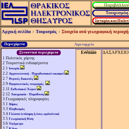
Αρχική σελίδα
Τουρισμός
Στοιχεία ανά γεωγραφική περιοχή
Λιμεναρχείο
Eéêüíåò
ΔΑΣΑΡΧΕΙΟ 
1
Πολιτικός χάρτης
2
Τουριστικά ενδιαφέροντα
2.1
Ιστορία
2.2
Αρχιτεκτονική - Παραδοσιακοί οικισμοί
2.7
Θερινές διακοπές
2.9
Θρησκευτικός τουρισμός
2.11
Εκθεσιακοί Χώροι
2.12
Λαογραφία - Παράδοση
3
Γεωγραφικές πληροφορίες
3.1
Δήμος
3.3
Πληθυσμός
3.4
Γλώσσα (επίσημη ή όσες ομιλούνται)
3.5
Γεωγραφική θέση
3.6
Υψόμετρο
3.7
Κλίμα