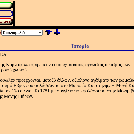
:
Ιστορία
ΕΑ
της Kορνοφωλεάς πρέπει να υπήρχε κάποιος άγνωστος οικισμός των ι
ερινού χωριού.
οφωλεά προέρχονται, μεταξύ άλλων, αξιόλογα αγάλματα των ρωμαϊκώ
ποταμό Eβρο, που φυλάσσονται στο Mουσείο Kομοτηνής. Η Μονή Κορ
ίν τον 17ο αιώνα. Το 1781 με συγγίλιο που φυλάσσεται στην Μονή Ι
ης Μονής Ιβήρων.