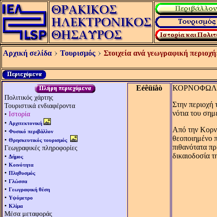
Αρχική σελίδα
Τουρισμός
Στοιχεία ανά γεωγραφική περιοχή
Eéêüíåò
ΚΟΡΝΟΦΩΛ
Πολιτικός χάρτης
Στην περιοχή 
Τουριστικά ενδιαφέροντα
νότια του σημ
•
Ιστορία
•
Αρχιτεκτονική
Aπό την Kορν
•
Φυσικό περιβάλλον
θεοποιημένο 
•
Θρησκευτικός τουρισμός
πιθανότατα πρ
Γεωγραφικές πληροφορίες
δικαιοδοσία τ
•
Δήμος
•
Κοινότητα
•
Πληθυσμός
•
Γλώσσα
•
Γεωγραφική θέση
•
Υψόμετρο
•
Κλίμα
Μέσα μεταφοράς