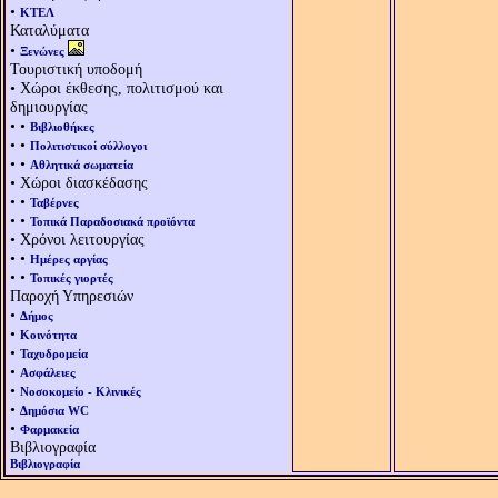
•
ΚΤΕΛ
Καταλύματα
•
Ξενώνες
Τουριστική υποδομή
• Χώροι έκθεσης, πολιτισμού και
δημιουργίας
• •
Βιβλιοθήκες
• •
Πολιτιστικοί σύλλογοι
• •
Αθλητικά σωματεία
• Χώροι διασκέδασης
• •
Ταβέρνες
• •
Τοπικά Παραδοσιακά προϊόντα
• Χρόνοι λειτουργίας
• •
Ημέρες αργίας
• •
Τοπικές γιορτές
Παροχή Υπηρεσιών
•
Δήμος
•
Κοινότητα
•
Ταχυδρομεία
•
Ασφάλειες
•
Νοσοκομείο - Κλινικές
•
Δημόσια WC
•
Φαρμακεία
Βιβλιογραφία
Βιβλιογραφία