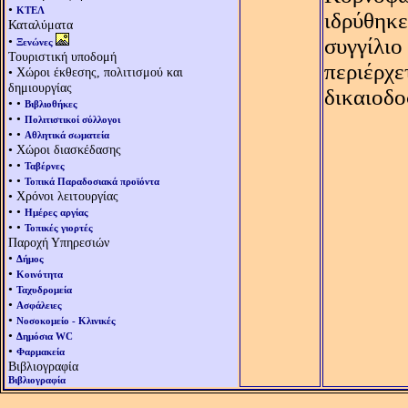
•
ΚΤΕΛ
ιδρύθηκε
Καταλύματα
•
συγγίλιο
Ξενώνες
Τουριστική υποδομή
περιέρχε
• Χώροι έκθεσης, πολιτισμού και
δημιουργίας
δικαιοδο
• •
Βιβλιοθήκες
• •
Πολιτιστικοί σύλλογοι
• •
Αθλητικά σωματεία
• Χώροι διασκέδασης
• •
Ταβέρνες
• •
Τοπικά Παραδοσιακά προϊόντα
• Χρόνοι λειτουργίας
• •
Ημέρες αργίας
• •
Τοπικές γιορτές
Παροχή Υπηρεσιών
•
Δήμος
•
Κοινότητα
•
Ταχυδρομεία
•
Ασφάλειες
•
Νοσοκομείο - Κλινικές
•
Δημόσια WC
•
Φαρμακεία
Βιβλιογραφία
Βιβλιογραφία