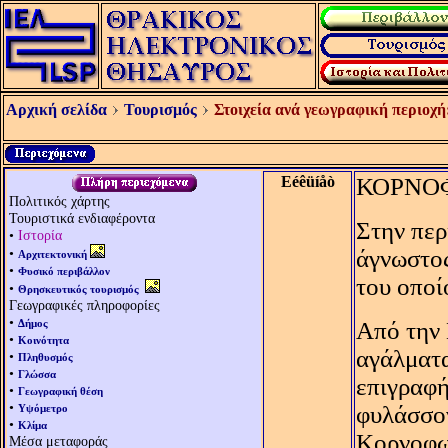
Αρχική σελίδα
Τουρισμός
Στοιχεία ανά γεωγραφική περιοχή
Eéêüíåò
ΚΟΡΝΟ
Πολιτικός χάρτης
Τουριστικά ενδιαφέροντα
Στην περ
•
Ιστορία
•
άγνωστος
Αρχιτεκτονική
•
Φυσικό περιβάλλον
του οποί
•
Θρησκευτικός τουρισμός
Γεωγραφικές πληροφορίες
•
Δήμος
Aπό την 
•
Κοινότητα
αγάλματα
•
Πληθυσμός
•
Γλώσσα
επιγραφή
•
Γεωγραφική θέση
•
φυλάσσο
Υψόμετρο
•
Κλίμα
Κορνοφωλ
Μέσα μεταφοράς