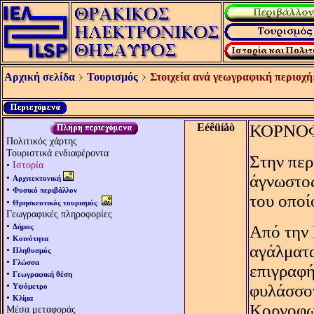
Αρχική σελίδα
Τουρισμός
Στοιχεία ανά γεωγραφική περιοχή
Eéêüíåò
ΚΟΡΝΟ
Πολιτικός χάρτης
Τουριστικά ενδιαφέροντα
Στην περ
•
Ιστορία
•
άγνωστος
Αρχιτεκτονική
•
Φυσικό περιβάλλον
του οποί
•
Θρησκευτικός τουρισμός
Γεωγραφικές πληροφορίες
•
Δήμος
Aπό την 
•
Κοινότητα
αγάλματα
•
Πληθυσμός
•
Γλώσσα
επιγραφή
•
Γεωγραφική θέση
•
φυλάσσο
Υψόμετρο
•
Κλίμα
Κορνοφωλ
Μέσα μεταφοράς