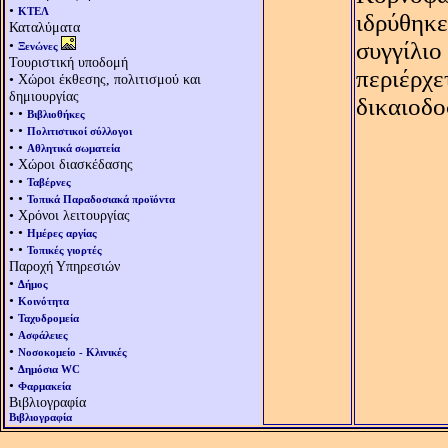
•
ΚΤΕΛ
ιδρύθηκε
Καταλύματα
•
συγγίλιο
Ξενώνες
Τουριστική υποδομή
περιέρχε
• Χώροι έκθεσης, πολιτισμού και
δημιουργίας
δικαιοδο
• •
Βιβλιοθήκες
• •
Πολιτιστικοί σύλλογοι
• •
Αθλητικά σωματεία
• Χώροι διασκέδασης
• •
Ταβέρνες
• •
Τοπικά Παραδοσιακά προϊόντα
• Χρόνοι λειτουργίας
• •
Ημέρες αργίας
• •
Τοπικές γιορτές
Παροχή Υπηρεσιών
•
Δήμος
•
Κοινότητα
•
Ταχυδρομεία
•
Ασφάλειες
•
Νοσοκομείο - Κλινικές
•
Δημόσια WC
•
Φαρμακεία
Βιβλιογραφία
Βιβλιογραφία