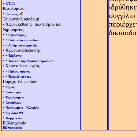
•
ΚΤΕΛ
ιδρύθηκε
Καταλύματα
•
συγγίλιο
Ξενώνες
Τουριστική υποδομή
περιέρχε
• Χώροι έκθεσης, πολιτισμού και
δημιουργίας
δικαιοδο
• •
Βιβλιοθήκες
• •
Πολιτιστικοί σύλλογοι
• •
Αθλητικά σωματεία
• Χώροι διασκέδασης
• •
Ταβέρνες
• •
Τοπικά Παραδοσιακά προϊόντα
• Χρόνοι λειτουργίας
• •
Ημέρες αργίας
• •
Τοπικές γιορτές
Παροχή Υπηρεσιών
•
Δήμος
•
Κοινότητα
•
Ταχυδρομεία
•
Ασφάλειες
•
Νοσοκομείο - Κλινικές
•
Δημόσια WC
•
Φαρμακεία
Βιβλιογραφία
Βιβλιογραφία