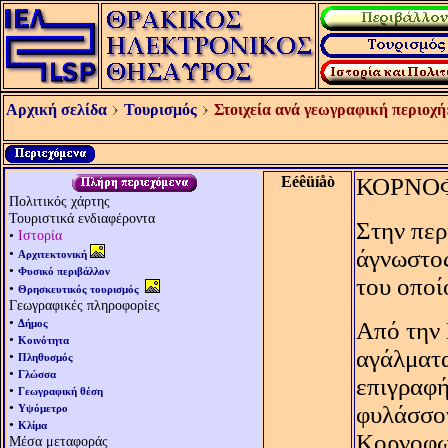
Αρχική σελίδα
Τουρισμός
Στοιχεία ανά γεωγραφική περιοχή
Eéêüíåò
ΚΟΡΝΟ
Πολιτικός χάρτης
Τουριστικά ενδιαφέροντα
Στην περ
•
Ιστορία
•
άγνωστος
Αρχιτεκτονική
•
Φυσικό περιβάλλον
του οποί
•
Θρησκευτικός τουρισμός
Γεωγραφικές πληροφορίες
•
Δήμος
Aπό την 
•
Κοινότητα
αγάλματα
•
Πληθυσμός
•
Γλώσσα
επιγραφή
•
Γεωγραφική θέση
•
φυλάσσο
Υψόμετρο
•
Κλίμα
Κορνοφωλ
Μέσα μεταφοράς