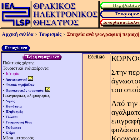
Αρχική σελίδα
Τουρισμός
Στοιχεία ανά γεωγραφική περιοχή
Eéêüíåò
ΚΟΡΝΟ
Πολιτικός χάρτης
Τουριστικά ενδιαφέροντα
Στην περ
•
Ιστορία
•
άγνωστος
Αρχιτεκτονική
•
Φυσικό περιβάλλον
του οποί
•
Θρησκευτικός τουρισμός
Γεωγραφικές πληροφορίες
•
Δήμος
Aπό την 
•
Κοινότητα
αγάλματα
•
Πληθυσμός
•
Γλώσσα
επιγραφή
•
Γεωγραφική θέση
•
φυλάσσο
Υψόμετρο
•
Κλίμα
Κορνοφωλ
Μέσα μεταφοράς