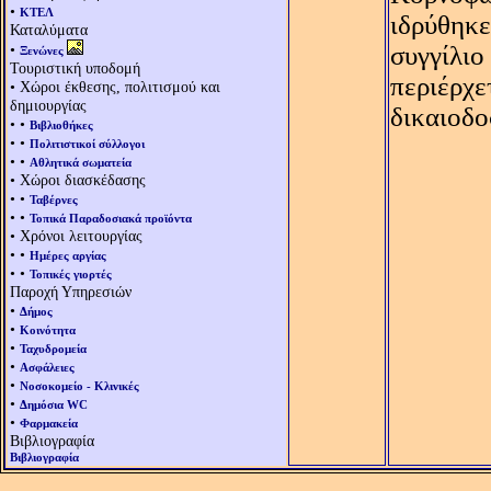
•
ΚΤΕΛ
ιδρύθηκε
Καταλύματα
•
συγγίλιο
Ξενώνες
Τουριστική υποδομή
περιέρχε
• Χώροι έκθεσης, πολιτισμού και
δημιουργίας
δικαιοδο
• •
Βιβλιοθήκες
• •
Πολιτιστικοί σύλλογοι
• •
Αθλητικά σωματεία
• Χώροι διασκέδασης
• •
Ταβέρνες
• •
Τοπικά Παραδοσιακά προϊόντα
• Χρόνοι λειτουργίας
• •
Ημέρες αργίας
• •
Τοπικές γιορτές
Παροχή Υπηρεσιών
•
Δήμος
•
Κοινότητα
•
Ταχυδρομεία
•
Ασφάλειες
•
Νοσοκομείο - Κλινικές
•
Δημόσια WC
•
Φαρμακεία
Βιβλιογραφία
Βιβλιογραφία