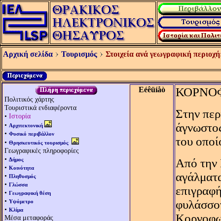
Αρχική σελίδα
Τουρισμός
Στοιχεία ανά γεωγραφική περιοχή
Eéêüíåò
ΚΟΡΝΟ
Πολιτικός χάρτης
Τουριστικά ενδιαφέροντα
Στην περ
•
Ιστορία
•
άγνωστος
Αρχιτεκτονική
•
Φυσικό περιβάλλον
του οποί
•
Θρησκευτικός τουρισμός
Γεωγραφικές πληροφορίες
•
Δήμος
Aπό την 
•
Κοινότητα
αγάλματα
•
Πληθυσμός
•
Γλώσσα
επιγραφή
•
Γεωγραφική θέση
•
φυλάσσο
Υψόμετρο
•
Κλίμα
Κορνοφωλ
Μέσα μεταφοράς