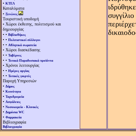
•
ΚΤΕΛ
ιδρύθηκε
Καταλύματα
•
συγγίλιο
Ξενώνες
Τουριστική υποδομή
περιέρχε
• Χώροι έκθεσης, πολιτισμού και
δημιουργίας
δικαιοδο
• •
Βιβλιοθήκες
• •
Πολιτιστικοί σύλλογοι
• •
Αθλητικά σωματεία
• Χώροι διασκέδασης
• •
Ταβέρνες
• •
Τοπικά Παραδοσιακά προϊόντα
• Χρόνοι λειτουργίας
• •
Ημέρες αργίας
• •
Τοπικές γιορτές
Παροχή Υπηρεσιών
•
Δήμος
•
Κοινότητα
•
Ταχυδρομεία
•
Ασφάλειες
•
Νοσοκομείο - Κλινικές
•
Δημόσια WC
•
Φαρμακεία
Βιβλιογραφία
Βιβλιογραφία