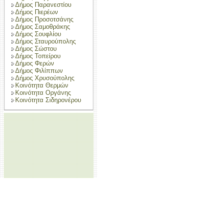
Δήμος Παρανεστίου
Δήμος Πιερέων
Δήμος Προσοτσάνης
Δήμος Σαμοθράκης
Δήμος Σουφλίου
Δήμος Σταυρούπολης
Δήμος Σώστου
Δήμος Τοπείρου
Δήμος Φερών
Δήμος Φιλίππων
Δήμος Χρυσούπολης
Κοινότητα Θερμών
Κοινότητα Οργάνης
Κοινότητα Σιδηρονέρου