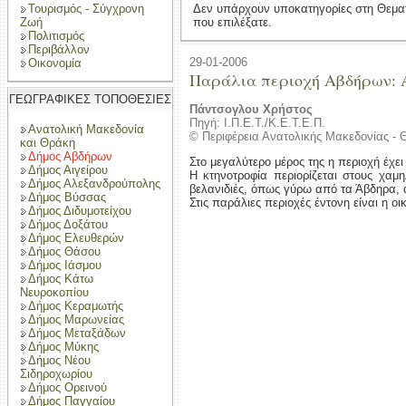
Τουρισμός - Σύγχρονη
Δεν υπάρχουν υποκατηγορίες στη Θεμα
Ζωή
που επιλέξατε.
Πολιτισμός
Περιβάλλον
29-01-2006
Οικονομία
Παράλια περιοχή Αβδήρων
ΓΕΩΓΡΑΦΙΚΕΣ ΤΟΠΟΘΕΣΙΕΣ
Πάντσογλου Χρήστος
Πηγή: Ι.Π.Ε.Τ./Κ.Ε.Τ.Ε.Π.
Ανατολική Μακεδονία
© Περιφέρεια Ανατολικής Μακεδονίας - 
και Θράκη
Δήμος Αβδήρων
Στο μεγαλύτερο μέρος της η περιοχή έχει
Δήμος Αιγείρου
Η κτηνοτροφία περιορίζεται στους χα
Δήμος Αλεξανδρούπολης
βελανιδιές, όπως γύρω από τα Άβδηρα, 
Δήμος Βύσσας
Στις παράλιες περιοχές έντονη είναι η ο
Δήμος Διδυμοτείχου
Δήμος Δοξάτου
Δήμος Ελευθερών
Δήμος Θάσου
Δήμος Ιάσμου
Δήμος Κάτω
Νευροκοπίου
Δήμος Κεραμωτής
Δήμος Μαρωνείας
Δήμος Μεταξάδων
Δήμος Μύκης
Δήμος Νέου
Σιδηροχωρίου
Δήμος Ορεινού
Δήμος Παγγαίου