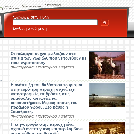
στην Πύλη
Αναζητήστε
Σύνθετη αναζήτηση
Οι πελαργοί συχνά φωλιάζουν στα
σπίτια των χωριών, που γειτονεύουν με
τους υγροτόπους.
(Φωτογραφία: Πάντσογλου Χρήστος)
ων
Η ανάπτυξη του θαλάσσιου τουρισμού
στην ευρύτερη περιοχή συχνά έχει
καταστροφικές επιδράσεις στις
αμμόφυλες κοινωνίες και
οικοσυστήματα. Μερική απόψη του
παράλιου χώρου. Στο βάθος η
Σαμοθράκη.
(Φωτογραφία: Πάντσογλου Χρήστος)
Η κτηνοτροφία στην περιοχή είναι
σχετικά ανεπτυγμένη και περιλαμβάνει
αιγοπρόβατα και βοοειδή.