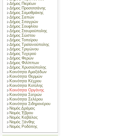
Δήμος Πιερέων
Δήμος Προσοτσάνης
Δήμος Σαμοθράκης
Δήμος Σαπών
Δήμος Σιταγρών
Δήμος Σουφλίου
Δήμος Σταυρούπολης
Δήμος Σώστου
Δήμος Τοπείρου
Δήμος Τραϊανούπολης
Δήμος Τριγώνου
Δήμος Τυχερού
Δήμος Φερών
Δήμος Φιλίππων
Δήμος Χρυσούπολης
Κοινότητα Αμαξάδων
Κοινότητα Θερμών
Κοινότητα Κέχρου
Κοινότητα Κοτύλης
Κοινότητα Οργάνης
Κοινότητα Σατρών
Κοινότητα Σελέρου
Κοινότητα Σιδηρονέρου
Νομός Δράμας
Νομός Έβρου
Νομός Καβάλας
Νομός Ξάνθης
Νομός Ροδόπης