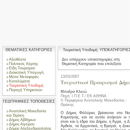
ΘΕΜΑΤΙΚΕΣ ΚΑΤΗΓΟΡΙΕΣ
Τουριστική Υποδομή: ΥΠΟΚΑΤΗΓΟΡΙΕ
Αξιοθέατα
Δεν υπάρχουν υποκατηγορίες στη
Πολιτικός Χάρτης
Θεματική Κατηγορία που επιλέξατε.
Είδη Τουρισμού
Διοικητική Υπαγωγή
13/03/2007
Μέσα Μεταφοράς
Τουριστικοί Προορισμοί Δήμ
Καταλύματα
Τουριστική Υποδομή
Παροχή Υπηρεσιών
Μπαΐρα Κλειώ
Πηγή: Ι.Π.Ε.Τ./ ΕΚ ΑΘΗΝΑ
© Περιφέρεια Ανατολικής Μακεδονίας -
ΓΕΩΓΡΑΦΙΚΕΣ ΤΟΠΟΘΕΣΙΕΣ
Θράκης
Ανατολική Μακεδονία
Ο Δήμος Φιλλύρας βρίσκεται στο Νο
και Θράκη
Κομοτηνής, και σε αυτόν ανήκουν οι 
Δήμος Αβδήρων
είναι και η έδρα του Δήμου, η Άγρα, η 
Δήμος Αιγείρου
Αρδεία, τα Αρχοντικά, η Βραγιά, η Δοκ
Δήμος Αλεξανδρούπολης