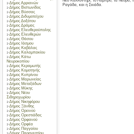
Νέο Καλλυντήρι, το Λαμπρό, τα Νεύρα, τ
Δήμος Αρριανών
Ραγάδα, και η Σκιάδα.
Δήμος Βιστωνίδος
Δήμος Βύσσας
Δήμος Διδυμοτείχου
Δήμος Δοξάτου
Δήμος Δράμας
Δήμος Ελευθερούπολης
Δήμος Ελευθερών
Δήμος Θάσου
Δήμος Ιάσμου
Δήμος Καβάλας
Δήμος Καλαμπακίου
Δήμος Κάτω
Νευροκοπίου
Δήμος Κεραμωτής
Δήμος Κομοτηνής
Δήμος Κυπρίνου
Δήμος Μαρωνείας
Δήμος Μεταξάδων
Δήμος Μύκης
Δήμος Νέου
Σιδηροχωρίου
Δήμος Νικηφόρου
Δήμος Ξάνθης
Δήμος Ορεινού
Δήμος Ορεστιάδας
Δήμος Ορφανού
Δήμος Ορφέα
Δήμος Παγγαίου
Δήμος Παρανεστίου