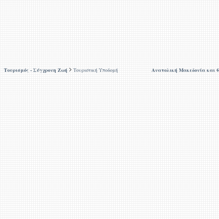
Τουρισμός - Σύγχρονη Ζωή
Τουριστική Υποδομή
Ανατολική Μακεδονία και 