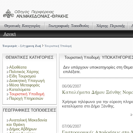
Αρχική
Τουρισμός - Σύγχρονη Ζωή
Τουριστική Υποδομή
ΘΕΜΑΤΙΚΕΣ ΚΑΤΗΓΟΡΙΕΣ
Τουριστική Υποδομή: ΥΠΟΚΑΤΗΓΟΡΙΕ
Αξιοθέατα
Δεν υπάρχουν υποκατηγορίες στη Θεμα
Πολιτικός Χάρτης
επιλέξατε.
Είδη Τουρισμού
Διοικητική Υπαγωγή
Μέσα Μεταφοράς
06/06/2007
Καταλύματα
Καταλύματα Δήμου Ξάνθης Νομο
Τουριστική Υποδομή
Παροχή Υπηρεσιών
Χρήσιμα τηλέφωνα για την εύρεση πληρ
καταλύματα στο Δήμο Ξάνθης.
ΓΕΩΓΡΑΦΙΚΕΣ ΤΟΠΟΘΕΣΙΕΣ
Ανατολική Μακεδονία
και Θράκη
07/06/2007
Δήμος Αβδήρων
Γαστρονομικές Αποδράσεις στο 