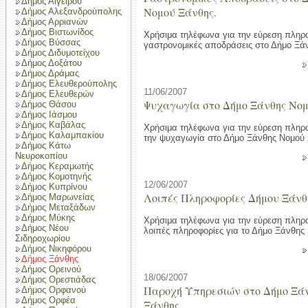
Δήμος Αιγείρου
Νομού Ξάνθης.
Δήμος Αλεξανδρούπολης
Δήμος Αρριανών
Δήμος Βιστωνίδος
Χρήσιμα τηλέφωνα για την εύρεση πληρο
Δήμος Βύσσας
γαστρονομικές αποδράσεις στο Δήμο Ξά
Δήμος Διδυμοτείχου
Δήμος Δοξάτου
Δήμος Δράμας
Δήμος Ελευθερούπολης
11/06/2007
Δήμος Ελευθερών
Ψυχαγωγία στο Δήμο Ξάνθης Νομ
Δήμος Θάσου
Δήμος Ιάσμου
Δήμος Καβάλας
Χρήσιμα τηλέφωνα για την εύρεση πληρ
Δήμος Καλαμπακίου
την ψυχαγωγία στο Δήμο Ξάνθης Νομού 
Δήμος Κάτω
Νευροκοπίου
Δήμος Κεραμωτής
Δήμος Κομοτηνής
12/06/2007
Δήμος Κυπρίνου
Λοιπές Πληροφορίες Δήμου Ξάνθ
Δήμος Μαρωνείας
Δήμος Μεταξάδων
Δήμος Μύκης
Χρήσιμα τηλέφωνα για την εύρεση πληρ
Δήμος Νέου
λοιπές πληροφορίες για το Δήμο Ξάνθης
Σιδηροχωρίου
Δήμος Νικηφόρου
Δήμος Ξάνθης
Δήμος Ορεινού
18/06/2007
Δήμος Ορεστιάδας
Παροχή Υπηρεσιών στο Δήμο Ξά
Δήμος Ορφανού
Δήμος Ορφέα
Ξάνθης.