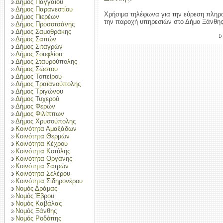
Δήμος Παγγαίου
Δήμος Παρανεστίου
Χρήσιμα τηλέφωνα για την εύρεση πληρ
Δήμος Πιερέων
την παροχή υπηρεσιών στο Δήμο Ξάνθης
Δήμος Προσοτσάνης
Δήμος Σαμοθράκης
Δήμος Σαπών
Δήμος Σιταγρών
Δήμος Σουφλίου
Δήμος Σταυρούπολης
Δήμος Σώστου
Δήμος Τοπείρου
Δήμος Τραϊανούπολης
Δήμος Τριγώνου
Δήμος Τυχερού
Δήμος Φερών
Δήμος Φιλίππων
Δήμος Χρυσούπολης
Κοινότητα Αμαξάδων
Κοινότητα Θερμών
Κοινότητα Κέχρου
Κοινότητα Κοτύλης
Κοινότητα Οργάνης
Κοινότητα Σατρών
Κοινότητα Σελέρου
Κοινότητα Σιδηρονέρου
Νομός Δράμας
Νομός Έβρου
Νομός Καβάλας
Νομός Ξάνθης
Νομός Ροδόπης