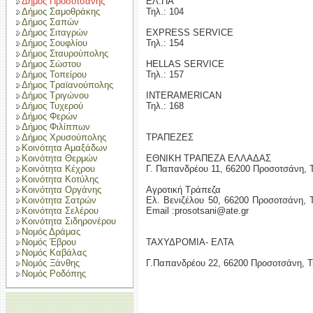
Δήμος Προσοτσάνης
ΕΛ.ΠΑ
Δήμος Σαμοθράκης
Τηλ.: 104
Δήμος Σαπών
Δήμος Σιταγρών
EXPRESS SERVICE
Δήμος Σουφλίου
Τηλ.: 154
Δήμος Σταυρούπολης
Δήμος Σώστου
HELLAS SERVICE
Δήμος Τοπείρου
Τηλ.: 157
Δήμος Τραϊανούπολης
Δήμος Τριγώνου
INTERAMERICAN
Δήμος Τυχερού
Τηλ.: 168
Δήμος Φερών
Δήμος Φιλίππων
Δήμος Χρυσούπολης
ΤΡΑΠΕΖΕΣ
Κοινότητα Αμαξάδων
Κοινότητα Θερμών
ΕΘΝΙΚΗ ΤΡΑΠΕΖΑ ΕΛΛΑΔΑΣ
Κοινότητα Κέχρου
Γ. Παπανδρέου 11, 66200 Προσοτσάνη, Τ
Κοινότητα Κοτύλης
Κοινότητα Οργάνης
Αγροτική Τράπεζα
Κοινότητα Σατρών
Eλ. Βενιζέλου 50, 66200 Προσοτσάνη, 
Κοινότητα Σελέρου
Email :prosotsani@ate.gr
Κοινότητα Σιδηρονέρου
Νομός Δράμας
Νομός Έβρου
ΤΑΧΥΔΡΟΜΙΑ- ΕΛΤΑ
Νομός Καβάλας
Νομός Ξάνθης
Γ.Παπανδρέου 22, 66200 Προσοτσάνη, Τ
Νομός Ροδόπης