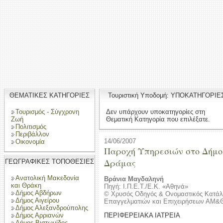
ΘΕΜΑΤΙΚΕΣ ΚΑΤΗΓΟΡΙΕΣ
Τουριστική Υποδομή: ΥΠΟΚΑΤΗΓΟΡΙΕ
Τουρισμός - Σύγχρονη
Δεν υπάρχουν υποκατηγορίες στη
Ζωή
Θεματική Κατηγορία που επιλέξατε.
Πολιτισμός
Περιβάλλον
14/06/2007
Οικονομία
Παροχή Υπηρεσιών στο Δήμο
Δράμας
ΓΕΩΓΡΑΦΙΚΕΣ ΤΟΠΟΘΕΣΙΕΣ
Ανατολική Μακεδονία
Βράνια Μαγδαληνή
και Θράκη
Πηγή: Ι.Π.Ε.Τ./Ε.Κ. «Αθηνά»
Δήμος Αβδήρων
© Χρυσός Οδηγός & Ονομαστικός Κατάλ
Δήμος Αιγείρου
Επαγγελματιών και Επιχειρήσεων ΑΜ&
Δήμος Αλεξανδρούπολης
Δήμος Αρριανών
ΠΕΡΙΦΕΡΕΙΑΚΑ ΙΑΤΡΕΙΑ
Δήμος Βιστωνίδος