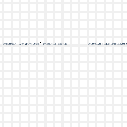
Τουρισμός - Σύγχρονη Ζωή
Τουριστική Υποδομή
Ανατολική Μακεδονία και