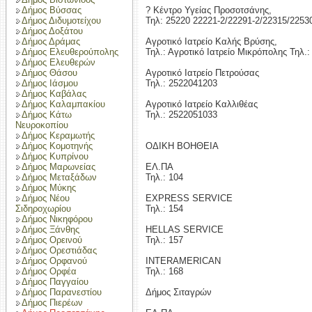
Δήμος Βύσσας
? Κέντρο Υγείας Προσοτσάνης,
Δήμος Διδυμοτείχου
Τηλ: 25220 22221-2/22291-2/22315/2253
Δήμος Δοξάτου
Δήμος Δράμας
Αγροτικό Ιατρείο Καλής Βρύσης,
Δήμος Ελευθερούπολης
Τηλ.: Αγροτικό Ιατρείο Μικρόπολης Τηλ.
Δήμος Ελευθερών
Δήμος Θάσου
Αγροτικό Ιατρείο Πετρούσας
Δήμος Ιάσμου
Τηλ.: 2522041203
Δήμος Καβάλας
Δήμος Καλαμπακίου
Αγροτικό Ιατρείο Καλλιθέας
Δήμος Κάτω
Τηλ.: 2522051033
Νευροκοπίου
Δήμος Κεραμωτής
Δήμος Κομοτηνής
ΟΔΙΚΗ ΒΟΗΘΕΙΑ
Δήμος Κυπρίνου
Δήμος Μαρωνείας
ΕΛ.ΠΑ
Δήμος Μεταξάδων
Τηλ.: 104
Δήμος Μύκης
Δήμος Νέου
EXPRESS SERVICE
Σιδηροχωρίου
Τηλ.: 154
Δήμος Νικηφόρου
Δήμος Ξάνθης
HELLAS SERVICE
Δήμος Ορεινού
Τηλ.: 157
Δήμος Ορεστιάδας
Δήμος Ορφανού
INTERAMERICAN
Δήμος Ορφέα
Τηλ.: 168
Δήμος Παγγαίου
Δήμος Παρανεστίου
Δήμος Σιταγρών
Δήμος Πιερέων