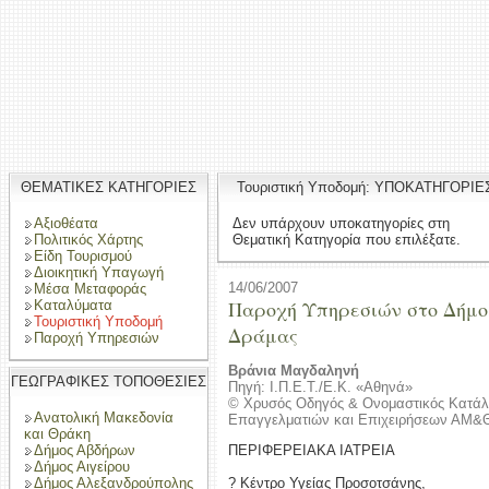
ΘΕΜΑΤΙΚΕΣ ΚΑΤΗΓΟΡΙΕΣ
Τουριστική Υποδομή: ΥΠΟΚΑΤΗΓΟΡΙΕ
Αξιοθέατα
Δεν υπάρχουν υποκατηγορίες στη
Πολιτικός Χάρτης
Θεματική Κατηγορία που επιλέξατε.
Είδη Τουρισμού
Διοικητική Υπαγωγή
14/06/2007
Μέσα Μεταφοράς
Παροχή Υπηρεσιών στο Δήμο
Καταλύματα
Τουριστική Υποδομή
Δράμας
Παροχή Υπηρεσιών
Βράνια Μαγδαληνή
ΓΕΩΓΡΑΦΙΚΕΣ ΤΟΠΟΘΕΣΙΕΣ
Πηγή: Ι.Π.Ε.Τ./Ε.Κ. «Αθηνά»
© Χρυσός Οδηγός & Ονομαστικός Κατάλ
Ανατολική Μακεδονία
Επαγγελματιών και Επιχειρήσεων ΑΜ&
και Θράκη
Δήμος Αβδήρων
ΠΕΡΙΦΕΡΕΙΑΚΑ ΙΑΤΡΕΙΑ
Δήμος Αιγείρου
Δήμος Αλεξανδρούπολης
? Κέντρο Υγείας Προσοτσάνης,