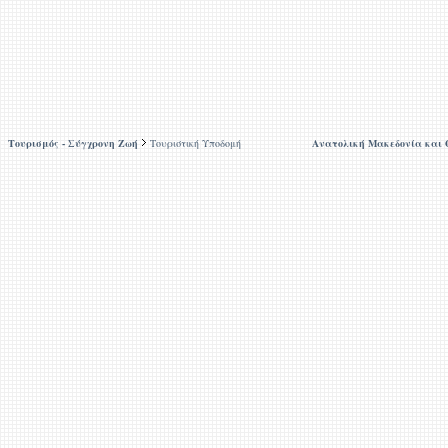
Τουρισμός - Σύγχρονη Ζωή
Τουριστική Υποδομή
Ανατολική Μακεδονία και