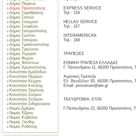
Δήμος Πιερέων
Δήμος Προσοτσάνης
EXPRESS SERVICE
Δήμος Σαμοθράκης
Τηλ.: 154
Δήμος Σαπών
Δήμος Σιταγρών
HELLAS SERVICE
Δήμος Σουφλίου
Τηλ.: 157
Δήμος Σταυρούπολης
Δήμος Σώστου
INTERAMERICAN
Δήμος Τοπείρου
Τηλ.: 168
Δήμος Τραϊανούπολης
Δήμος Τριγώνου
Δήμος Τυχερού
ΤΡΑΠΕΖΕΣ
Δήμος Φερών
Δήμος Φιλίππων
ΕΘΝΙΚΗ ΤΡΑΠΕΖΑ ΕΛΛΑΔΑΣ
Δήμος Χρυσούπολης
Γ. Παπανδρέου 11, 66200 Προσοτσάνη, Τ
Κοινότητα Αμαξάδων
Κοινότητα Θερμών
Αγροτική Τράπεζα
Κοινότητα Κέχρου
Eλ. Βενιζέλου 50, 66200 Προσοτσάνη, 
Κοινότητα Κοτύλης
Email :prosotsani@ate.gr
Κοινότητα Οργάνης
Κοινότητα Σατρών
Κοινότητα Σελέρου
ΤΑΧΥΔΡΟΜΙΑ- ΕΛΤΑ
Κοινότητα Σιδηρονέρου
Νομός Δράμας
Γ.Παπανδρέου 22, 66200 Προσοτσάνη, Τ
Νομός Έβρου
Νομός Καβάλας
Νομός Ξάνθης
Νομός Ροδόπης