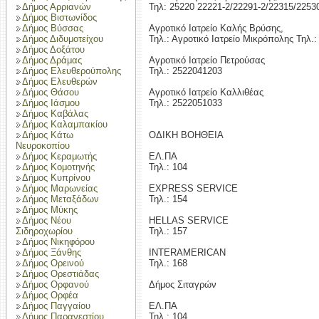
Δήμος Αρριανών
Τηλ: 25220 22221-2/22291-2/22315/2253
Δήμος Βιστωνίδος
Δήμος Βύσσας
Αγροτικό Ιατρείο Καλής Βρύσης,
Δήμος Διδυμοτείχου
Τηλ.: Αγροτικό Ιατρείο Μικρόπολης Τηλ.
Δήμος Δοξάτου
Δήμος Δράμας
Αγροτικό Ιατρείο Πετρούσας
Δήμος Ελευθερούπολης
Τηλ.: 2522041203
Δήμος Ελευθερών
Δήμος Θάσου
Αγροτικό Ιατρείο Καλλιθέας
Δήμος Ιάσμου
Τηλ.: 2522051033
Δήμος Καβάλας
Δήμος Καλαμπακίου
Δήμος Κάτω
ΟΔΙΚΗ ΒΟΗΘΕΙΑ
Νευροκοπίου
Δήμος Κεραμωτής
ΕΛ.ΠΑ
Δήμος Κομοτηνής
Τηλ.: 104
Δήμος Κυπρίνου
Δήμος Μαρωνείας
EXPRESS SERVICE
Δήμος Μεταξάδων
Τηλ.: 154
Δήμος Μύκης
Δήμος Νέου
HELLAS SERVICE
Σιδηροχωρίου
Τηλ.: 157
Δήμος Νικηφόρου
Δήμος Ξάνθης
INTERAMERICAN
Δήμος Ορεινού
Τηλ.: 168
Δήμος Ορεστιάδας
Δήμος Ορφανού
Δήμος Σιταγρών
Δήμος Ορφέα
Δήμος Παγγαίου
ΕΛ.ΠΑ
Δήμος Παρανεστίου
Τηλ.: 104