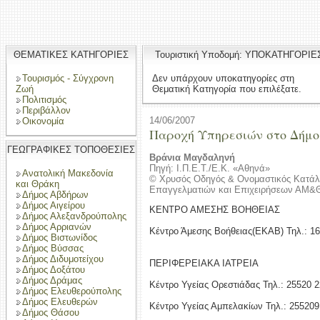
ΘΕΜΑΤΙΚΕΣ ΚΑΤΗΓΟΡΙΕΣ
Τουριστική Υποδομή: ΥΠΟΚΑΤΗΓΟΡΙΕ
Τουρισμός - Σύγχρονη
Δεν υπάρχουν υποκατηγορίες στη
Ζωή
Θεματική Κατηγορία που επιλέξατε.
Πολιτισμός
Περιβάλλον
14/06/2007
Οικονομία
Παροχή Υπηρεσιών στο Δήμο
ΓΕΩΓΡΑΦΙΚΕΣ ΤΟΠΟΘΕΣΙΕΣ
Βράνια Μαγδαληνή
Πηγή: Ι.Π.Ε.Τ./Ε.Κ. «Αθηνά»
Ανατολική Μακεδονία
© Χρυσός Οδηγός & Ονομαστικός Κατάλ
και Θράκη
Επαγγελματιών και Επιχειρήσεων ΑΜ&
Δήμος Αβδήρων
Δήμος Αιγείρου
ΚΕΝΤΡΟ ΑΜΕΣΗΣ ΒΟΗΘΕΙΑΣ
Δήμος Αλεξανδρούπολης
Δήμος Αρριανών
Κέντρο Άμεσης Βοήθειας(ΕΚΑΒ) Τηλ.: 1
Δήμος Βιστωνίδος
Δήμος Βύσσας
Δήμος Διδυμοτείχου
ΠΕΡΙΦΕΡΕΙΑΚΑ ΙΑΤΡΕΙΑ
Δήμος Δοξάτου
Δήμος Δράμας
Κέντρο Υγείας Ορεστιάδας Τηλ.: 25520 
Δήμος Ελευθερούπολης
Δήμος Ελευθερών
Κέντρο Υγείας Αμπελακίων Τηλ.: 25520
Δήμος Θάσου