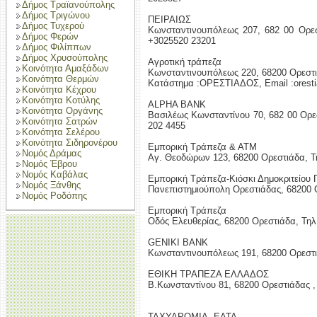
Δήμος Τραϊανούπολης
Δήμος Τριγώνου
ΠΕΙΡΑΙΩΣ
Δήμος Τυχερού
Κωνσταντινουπόλεως 207, 682 00 Ορεσ
Δήμος Φερών
+3025520 23201
Δήμος Φιλίππων
Δήμος Χρυσούπολης
Αγροτική τράπεζα
Κοινότητα Αμαξάδων
Κωνσταντινουπόλεως 220, 68200 Ορεστ
Κοινότητα Θερμών
Κατάστημα :ΟΡΕΣΤΙΑΔΟΣ, Email :oresti
Κοινότητα Κέχρου
Κοινότητα Κοτύλης
ALPHA BANK
Κοινότητα Οργάνης
Βασιλέως Κωνσταντίνου 70, 682 00 Ορεσ
Κοινότητα Σατρών
202 4455
Κοινότητα Σελέρου
Κοινότητα Σιδηρονέρου
Εμπορική Τράπεζα & ΑΤΜ
Νομός Δράμας
Αγ. Θεοδώρων 123, 68200 Ορεστιάδα, Τη
Νομός Έβρου
Νομός Καβάλας
Εμπορική Τράπεζα-Κιόσκι Δημοκριτείου
Νομός Ξάνθης
Πανεπιστημιούπολη Ορεστιάδας, 68200 
Νομός Ροδόπης
Εμπορική Τράπεζα
Οδός Ελευθερίας, 68200 Ορεστιάδα, Τηλ
GENIKI BANK
Κωνσταντινουπόλεως 191, 68200 Ορεστιά
ΕΘΙΚΗ ΤΡΑΠΕΖΑ ΕΛΛΑΔΟΣ
Β.Κωνσταντίνου 81, 68200 Ορεστιάδας ,
ΤΑΧΥΔΡΟΜΙΑ- ΕΛΤΑ