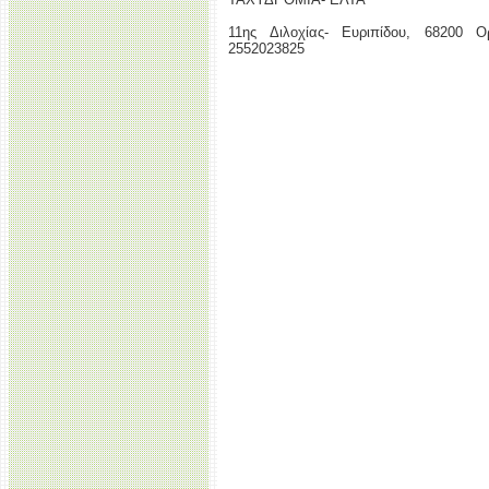
11ης Διλοχίας- Ευριπίδου, 68200 Ορ
2552023825