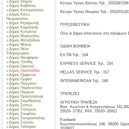
Δήμος Ιάσμου
Κέντρο Υγείας Βάλτου Τηλ.: 2552097208
Δήμος Καβάλας
Δήμος Καλαμπακίου
Κέντρο Υγείας Θουρίου Τηλ.: 255203120
Δήμος Κάτω
Νευροκοπίου
Δήμος Κεραμωτής
ΠΥΡOΣΒΕΣΤΙΚΗ
Δήμος Κομοτηνής
Δήμος Κυπρίνου
Ολοι οι Δήμοι απαντούνε στο τηλέφωνο 
Δήμος Μαρωνείας
Δήμος Μεταξάδων
Δήμος Μύκης
ΟΔΙΚΗ ΒΟΗΘΕΙΑ
Δήμος Νέου
Σιδηροχωρίου
ΕΛ.ΠΑ Τηλ.: 104
Δήμος Νικηφόρου
Δήμος Ξάνθης
EXPRESS SERVICE Τηλ.: 154
Δήμος Ορεινού
Δήμος Ορεστιάδας
HELLAS SERVICE Τηλ.: 157
Δήμος Ορφανού
Δήμος Ορφέα
INTERAMERICAN Τηλ.: 168
Δήμος Παγγαίου
Δήμος Παρανεστίου
Δήμος Πιερέων
ΤΡΑΠΕΖΕΣ
Δήμος Προσοτσάνης
Δήμος Σαμοθράκης
ΑΓΡΟΤΙΚΗ ΤΡΑΠΕΖΑ
Δήμος Σαπών
Βασ. Κων/νου & Αναγεννήσεως 141,682 
Δήμος Σιταγρών
25520- 27351, FAX: 25520- 26912
Δήμος Σουφλίου
Δήμος Σταυρούπολης
Eurobank
Δήμος Σώστου
Κωνσταντινουπόλεως 246, 68200 Ορεστ
Δήμος Τοπείρου
2028827