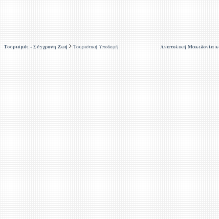
Τουρισμός - Σύγχρονη Ζωή
Τουριστική Υποδομή
Ανατολική Μακεδονία 