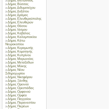
Δήμος Βιστωνίδος
Δήμος Βύσσας
Δήμος Διδυμοτείχου
Δήμος Δοξάτου
Δήμος Δράμας
Δήμος Ελευθερούπολης
Δήμος Ελευθερών
Δήμος Θάσου
Δήμος Ιάσμου
Δήμος Καβάλας
Δήμος Καλαμπακίου
Δήμος Κάτω
Νευροκοπίου
Δήμος Κεραμωτής
Δήμος Κομοτηνής
Δήμος Κυπρίνου
Δήμος Μαρωνείας
Δήμος Μεταξάδων
Δήμος Μύκης
Δήμος Νέου
Σιδηροχωρίου
Δήμος Νικηφόρου
Δήμος Ξάνθης
Δήμος Ορεινού
Δήμος Ορεστιάδας
Δήμος Ορφανού
Δήμος Ορφέα
Δήμος Παγγαίου
Δήμος Παρανεστίου
Δήμος Πιερέων