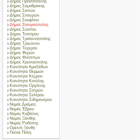
Δήμος Προσοτσάνης
Δήμος Σαμοθράκης
Δήμος Σαπών
Δήμος Σιταγρών
Δήμος Σουφλίου
Δήμος Σταυρούπολης
Δήμος Σώστου
Δήμος Τοπείρου
Δήμος Τραϊανούπολης
Δήμος Τριγώνου
Δήμος Τυχερού
Δήμος Φερών
Δήμος Φιλίππων
Δήμος Χρυσούπολης
Κοινότητα Αμαξάδων
Κοινότητα Θερμών
Κοινότητα Κέχρου
Κοινότητα Κοτύλης
Κοινότητα Οργάνης
Κοινότητα Σατρών
Κοινότητα Σελέρου
Κοινότητα Σιδηρονέρου
Νομός Δράμας
Νομός Έβρου
Νομός Καβάλας
Νομός Ξάνθης
Νομός Ροδόπης
Ορεινή Ξάνθη
Παλιά Πόλη