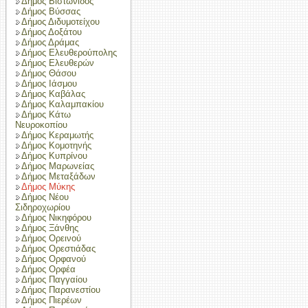
Δήμος Βιστωνίδος
Δήμος Βύσσας
Δήμος Διδυμοτείχου
Δήμος Δοξάτου
Δήμος Δράμας
Δήμος Ελευθερούπολης
Δήμος Ελευθερών
Δήμος Θάσου
Δήμος Ιάσμου
Δήμος Καβάλας
Δήμος Καλαμπακίου
Δήμος Κάτω
Νευροκοπίου
Δήμος Κεραμωτής
Δήμος Κομοτηνής
Δήμος Κυπρίνου
Δήμος Μαρωνείας
Δήμος Μεταξάδων
Δήμος Μύκης
Δήμος Νέου
Σιδηροχωρίου
Δήμος Νικηφόρου
Δήμος Ξάνθης
Δήμος Ορεινού
Δήμος Ορεστιάδας
Δήμος Ορφανού
Δήμος Ορφέα
Δήμος Παγγαίου
Δήμος Παρανεστίου
Δήμος Πιερέων