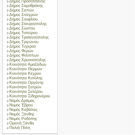
Δήμος Προσοτσάνης
Δήμος Σαμοθράκης
Δήμος Σαπών
Δήμος Σιταγρών
Δήμος Σουφλίου
Δήμος Σταυρούπολης
Δήμος Σώστου
Δήμος Τοπείρου
Δήμος Τραϊανούπολης
Δήμος Τριγώνου
Δήμος Τυχερού
Δήμος Φερών
Δήμος Φιλίππων
Δήμος Χρυσούπολης
Κοινότητα Αμαξάδων
Κοινότητα Θερμών
Κοινότητα Κέχρου
Κοινότητα Κοτύλης
Κοινότητα Οργάνης
Κοινότητα Σατρών
Κοινότητα Σελέρου
Κοινότητα Σιδηρονέρου
Νομός Δράμας
Νομός Έβρου
Νομός Καβάλας
Νομός Ξάνθης
Νομός Ροδόπης
Ορεινή Ξάνθη
Παλιά Πόλη