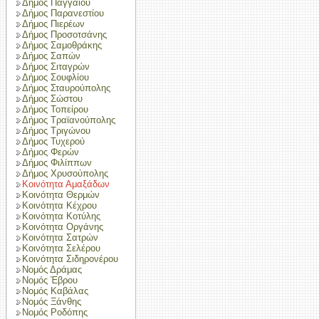
Δήμος Παγγαίου
Δήμος Παρανεστίου
Δήμος Πιερέων
Δήμος Προσοτσάνης
Δήμος Σαμοθράκης
Δήμος Σαπών
Δήμος Σιταγρών
Δήμος Σουφλίου
Δήμος Σταυρούπολης
Δήμος Σώστου
Δήμος Τοπείρου
Δήμος Τραϊανούπολης
Δήμος Τριγώνου
Δήμος Τυχερού
Δήμος Φερών
Δήμος Φιλίππων
Δήμος Χρυσούπολης
Κοινότητα Αμαξάδων
Κοινότητα Θερμών
Κοινότητα Κέχρου
Κοινότητα Κοτύλης
Κοινότητα Οργάνης
Κοινότητα Σατρών
Κοινότητα Σελέρου
Κοινότητα Σιδηρονέρου
Νομός Δράμας
Νομός Έβρου
Νομός Καβάλας
Νομός Ξάνθης
Νομός Ροδόπης