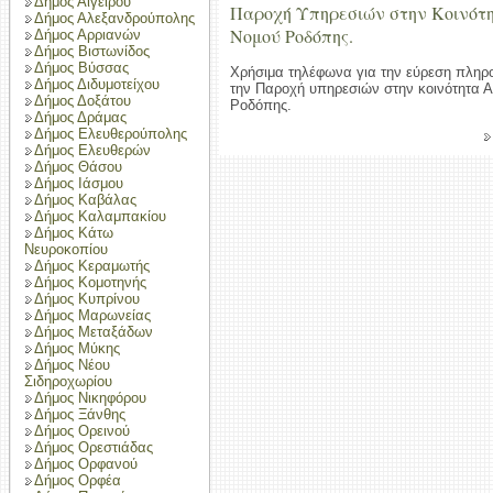
Δήμος Αιγείρου
Παροχή Υπηρεσιών στην Κοινότ
Δήμος Αλεξανδρούπολης
Νομού Ροδόπης.
Δήμος Αρριανών
Δήμος Βιστωνίδος
Δήμος Βύσσας
Χρήσιμα τηλέφωνα για την εύρεση πληρ
Δήμος Διδυμοτείχου
την Παροχή υπηρεσιών στην κοινότητα
Δήμος Δοξάτου
Ροδόπης.
Δήμος Δράμας
Δήμος Ελευθερούπολης
Δήμος Ελευθερών
Δήμος Θάσου
Δήμος Ιάσμου
Δήμος Καβάλας
Δήμος Καλαμπακίου
Δήμος Κάτω
Νευροκοπίου
Δήμος Κεραμωτής
Δήμος Κομοτηνής
Δήμος Κυπρίνου
Δήμος Μαρωνείας
Δήμος Μεταξάδων
Δήμος Μύκης
Δήμος Νέου
Σιδηροχωρίου
Δήμος Νικηφόρου
Δήμος Ξάνθης
Δήμος Ορεινού
Δήμος Ορεστιάδας
Δήμος Ορφανού
Δήμος Ορφέα