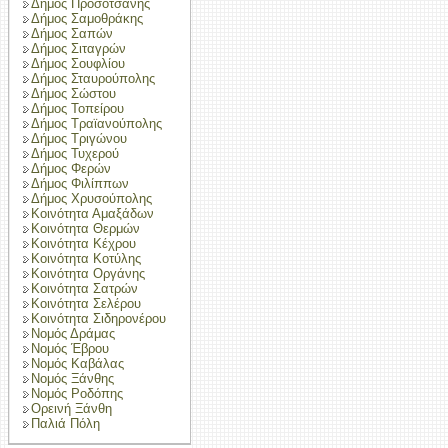
Δήμος Προσοτσάνης
Δήμος Σαμοθράκης
Δήμος Σαπών
Δήμος Σιταγρών
Δήμος Σουφλίου
Δήμος Σταυρούπολης
Δήμος Σώστου
Δήμος Τοπείρου
Δήμος Τραϊανούπολης
Δήμος Τριγώνου
Δήμος Τυχερού
Δήμος Φερών
Δήμος Φιλίππων
Δήμος Χρυσούπολης
Κοινότητα Αμαξάδων
Κοινότητα Θερμών
Κοινότητα Κέχρου
Κοινότητα Κοτύλης
Κοινότητα Οργάνης
Κοινότητα Σατρών
Κοινότητα Σελέρου
Κοινότητα Σιδηρονέρου
Νομός Δράμας
Νομός Έβρου
Νομός Καβάλας
Νομός Ξάνθης
Νομός Ροδόπης
Ορεινή Ξάνθη
Παλιά Πόλη