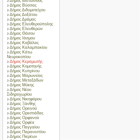
Δήμος Βιστωνίδος
Δήμος Βύσσας
Δήμος Διδυμοτείχου
Δήμος Δοξάτου
Δήμος Δράμας
Δήμος Ελευθερούπολης
Δήμος Ελευθερών
Δήμος Θάσου
Δήμος Ιάσμου
Δήμος Καβάλας
Δήμος Καλαμπακίου
Δήμος Κάτω
Νευροκοπίου
Δήμος Κεραμωτής
Δήμος Κομοτηνής
Δήμος Κυπρίνου
Δήμος Μαρωνείας
Δήμος Μεταξάδων
Δήμος Μύκης
Δήμος Νέου
Σιδηροχωρίου
Δήμος Νικηφόρου
Δήμος Ξάνθης
Δήμος Ορεινού
Δήμος Ορεστιάδας
Δήμος Ορφανού
Δήμος Ορφέα
Δήμος Παγγαίου
Δήμος Παρανεστίου
Δήμος Πιερέων