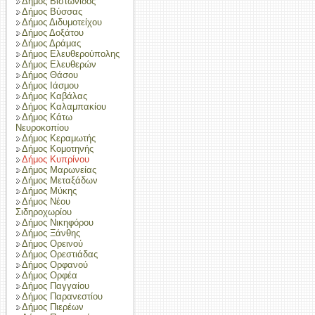
Δήμος Βιστωνίδος
Δήμος Βύσσας
Δήμος Διδυμοτείχου
Δήμος Δοξάτου
Δήμος Δράμας
Δήμος Ελευθερούπολης
Δήμος Ελευθερών
Δήμος Θάσου
Δήμος Ιάσμου
Δήμος Καβάλας
Δήμος Καλαμπακίου
Δήμος Κάτω
Νευροκοπίου
Δήμος Κεραμωτής
Δήμος Κομοτηνής
Δήμος Κυπρίνου
Δήμος Μαρωνείας
Δήμος Μεταξάδων
Δήμος Μύκης
Δήμος Νέου
Σιδηροχωρίου
Δήμος Νικηφόρου
Δήμος Ξάνθης
Δήμος Ορεινού
Δήμος Ορεστιάδας
Δήμος Ορφανού
Δήμος Ορφέα
Δήμος Παγγαίου
Δήμος Παρανεστίου
Δήμος Πιερέων