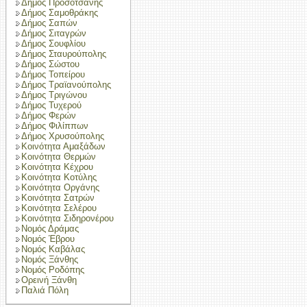
Δήμος Προσοτσάνης
Δήμος Σαμοθράκης
Δήμος Σαπών
Δήμος Σιταγρών
Δήμος Σουφλίου
Δήμος Σταυρούπολης
Δήμος Σώστου
Δήμος Τοπείρου
Δήμος Τραϊανούπολης
Δήμος Τριγώνου
Δήμος Τυχερού
Δήμος Φερών
Δήμος Φιλίππων
Δήμος Χρυσούπολης
Κοινότητα Αμαξάδων
Κοινότητα Θερμών
Κοινότητα Κέχρου
Κοινότητα Κοτύλης
Κοινότητα Οργάνης
Κοινότητα Σατρών
Κοινότητα Σελέρου
Κοινότητα Σιδηρονέρου
Νομός Δράμας
Νομός Έβρου
Νομός Καβάλας
Νομός Ξάνθης
Νομός Ροδόπης
Ορεινή Ξάνθη
Παλιά Πόλη