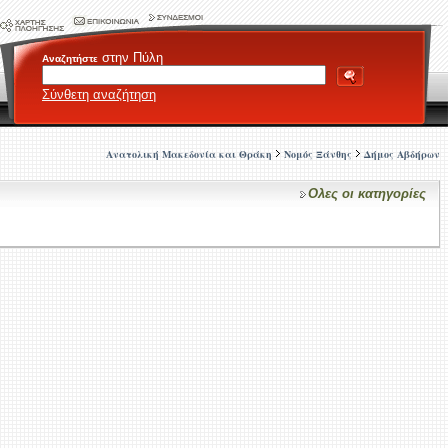
στην Πύλη
Αναζητήστε
Σύνθετη αναζήτηση
Ανατολική Μακεδονία και Θράκη
Νομός Ξάνθης
Δήμος Αβδήρων
Ολες οι κατηγορίες