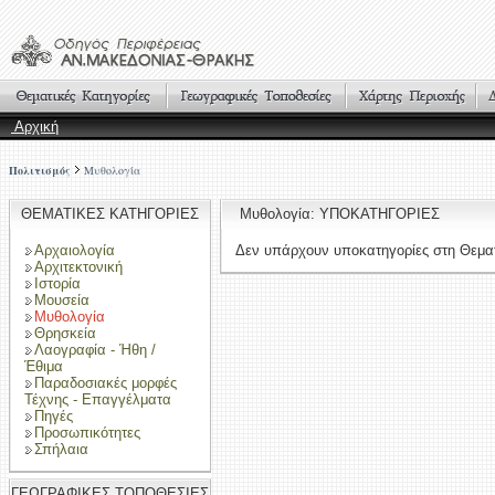
Αρχική
Πολιτισμός
Μυθολογία
ΘΕΜΑΤΙΚΕΣ ΚΑΤΗΓΟΡΙΕΣ
Μυθολογία: ΥΠΟΚΑΤΗΓΟΡΙΕΣ
Αρχαιολογία
Δεν υπάρχουν υποκατηγορίες στη Θεματ
Αρχιτεκτονική
Ιστορία
Μουσεία
Μυθολογία
Θρησκεία
Λαογραφία - Ήθη /
Έθιμα
Παραδοσιακές μορφές
Τέχνης - Επαγγέλματα
Πηγές
Προσωπικότητες
Σπήλαια
ΓΕΩΓΡΑΦΙΚΕΣ ΤΟΠΟΘΕΣΙΕΣ