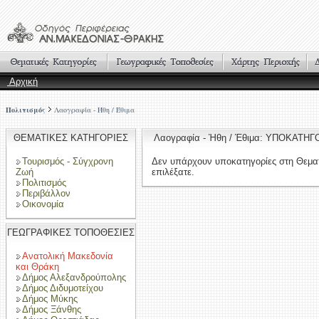
Αρχική
Πολιτισμός
Λαογραφία - Ήθη / Έθιμα
ΘΕΜΑΤΙΚΕΣ ΚΑΤΗΓΟΡΙΕΣ
Λαογραφία - Ήθη / Έθιμα: ΥΠΟΚΑΤΗΓ
Τουρισμός - Σύγχρονη
Δεν υπάρχουν υποκατηγορίες στη Θεμα
Ζωή
επιλέξατε.
Πολιτισμός
Περιβάλλον
Οικονομία
ΓΕΩΓΡΑΦΙΚΕΣ ΤΟΠΟΘΕΣΙΕΣ
Ανατολική Μακεδονία
και Θράκη
Δήμος Αλεξανδρούπολης
Δήμος Διδυμοτείχου
Δήμος Μύκης
Δήμος Ξάνθης